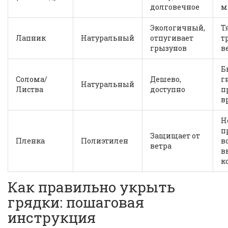
долговечное
м
Экологичный,
Т
Лапник
Натуральный
отпугивает
т
грызунов
в
Б
Солома/
Дешево,
г
Натуральный
Листва
доступно
п
в
Н
п
Защищает от
Пленка
Полиэтилен
в
ветра
в
к
Как правильно укрыть
грядки: пошаговая
инструкция