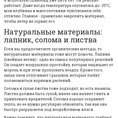
Я использую спанбонд уже пять лет. Он реально
работает. Даже когда температура опускалась до -25°C,
мои клубника и многолетники чувствовали себя
отлично. Главное - правильно закрепить материал,
чтобы ветер не сорвал его.
Натуральные материалы:
лапник, солома и листва
Если вы предпочитаете органические методы, то
натуральные материалы тоже могут помочь. Лапник
(хвойные ветки) - одно из самых популярных решений.
Он создает воздушную прослойку, которая защищает от
мороза, и при этом пропускать воздух. Кроме того,
запах хвои отпугивает грызунов, которые любят
полакомиться корнями растений.
Солома и сухая листва тоже подходят, но есть нюансы.
Листва должна быть сухой, иначе она начнет гнить и
привлекать вредителей. Солома хорошо сохраняет
тепло, но ее нужно регулярно обновлять, так как она
быстро разрушается под воздействием влаги.
Важно помнить, что натуральные материалы требуют