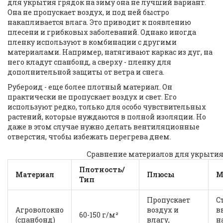
для укрытия грядок на зиму она не лучший вариант.
Она не пропускает воздух, и под ней быстро
накапливается влага. Это приводит к появлению
плесени и грибковых заболеваний. Однако иногда
пленку используют в комбинации с другими
материалами. Например, натягивают каркас из дуг, на
него кладут спанбонд, а сверху - пленку для
дополнительной защиты от ветра и снега.
Рубероид - еще более плотный материал. Он
практически не пропускает воздух и свет. Его
используют редко, только для особо чувствительных
растений, которые нуждаются в полной изоляции. Но
даже в этом случае нужно делать вентиляционные
отверстия, чтобы избежать перегрева днем.
Сравнение материалов для укрытия
Плотность/
Материал
Плюсы
М
Тип
Пропускает
С
Агроволокно
воздух и
в
60-150 г/м²
(спанбонд)
влагу,
н