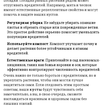
посадки. Посадка разных растений рядом может
отпугивать вредителей. Например, мята и чеснок
имеют естественные репеллентные свойства и могут
помочь в защите ваших кустов.
Регулярная уборка
: Не забудьте убирать опавшие
листья и обрезать старые или поврежденные ветви.
Это простое действие серьезно помогает уменьшить
популяции вредителей.
Используйте компост
: Компост улучшает почву и
делает растения более устойчивыми к атакам
вредителей.
Естественные враги
: Привлекайте в сад насекомых-
хищников, таких как божьи коровки и оси, которые
эффективно контролируют численность вредителей.
Очень важно не только бороться с вредителями, но и
укреплять растения, чтобы они могли лучше
защититься сами. Если следовать этим простым
советам, ваши
кусты
будут чувствовать себя
замечательно, а вы, в свою очередь, сможете
наслаждаться красивым и здоровым садом без
лишних усилий.