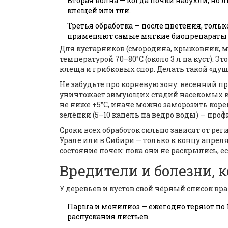
Вторая волна — когда почки набухли, но 
клещей или тли.
Третья обработка — после цветения, толь
применяют самые мягкие биопрепараты (
Для кустарников (смородина, крыжовник, м
температурой 70–80°C (около 3 л на куст). Э
клеща и грибковых спор. Делать такой «душ
Не забудьте про корневую зону: весенний пр
уничтожает зимующих стадий насекомых и у
не ниже +5°C, иначе можно заморозить кор
зелёнки (5–10 капель на ведро воды) — пр
Сроки всех обработок сильно зависят от рег
Урале или в Сибири — только к концу апрел
состояние почек: пока они не раскрылись,
Вредители и болезни, 
У деревьев и кустов свой чёрный список вра
Парша и монилиоз — ежегодно теряют по 1
распускания листьев.