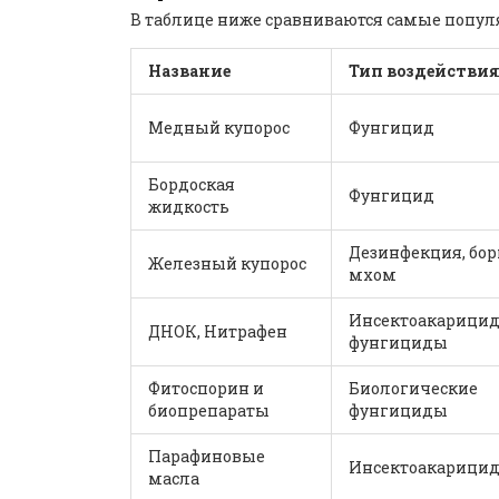
В таблице ниже сравниваются самые попул
Название
Тип воздействи
Медный купорос
Фунгицид
Бордоская
Фунгицид
жидкость
Дезинфекция, бор
Железный купорос
мхом
Инсектоакарицид
ДНОК, Нитрафен
фунгициды
Фитоспорин и
Биологические
биопрепараты
фунгициды
Парафиновые
Инсектоакарици
масла