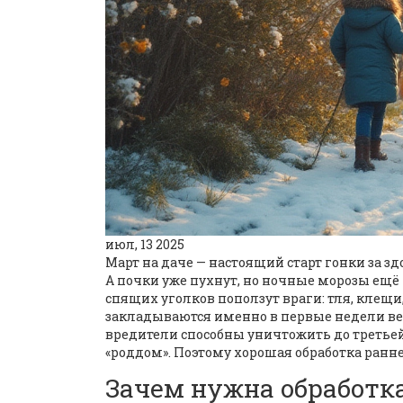
июл, 13 2025
Март на даче — настоящий старт гонки за з
А почки уже пухнут, но ночные морозы ещё н
спящих уголков поползут враги: тля, клещи,
закладываются именно в первые недели ве
вредители способны уничтожить до третьей
«роддом». Поэтому хорошая обработка ранней
Зачем нужна обработка