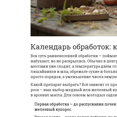
Календарь обработок: к
Вся суть ранневесенней обработки — поймат
набухают, но не раскрылись. Обычно в цент
местами уже сходит, а температура днём ст
лишайников и мха, обрежьте сухие и больн
просто порядок, а уменьшение числа зиму
Какой препарат выбрать? Всё зависит от п
роса — ваш выбор медный или железный куп
в арсенал масла. Для совсем молодых садо
Первая обработка — до распускания почек
железный купорос.