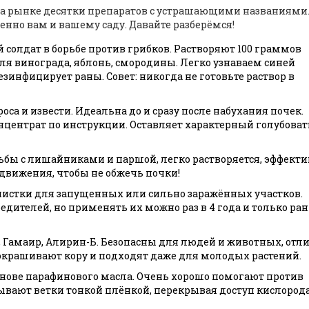
на рынке десятки препаратов с устрашающими названиями.
енно вам и вашему саду. Давайте разберёмся!
й солдат в борьбе против грибков. Растворяют 100 граммов
ля винограда, яблонь, смородины. Легко узнаваем синей
дезинфицирует раны. Совет: никогда не готовьте раствор в
са и извести. Идеальна до и сразу после набухания почек.
онцентрат по инструкции. Оставляет характерный голубова
бы с лишайниками и паршой, легко растворяется, эффекти
движения, чтобы не обжечь почки!
чистки для запущенных или сильно заражённых участков.
ителей, но применять их можно раз в 4 года и только ра
 Гамаир, Алирин-Б. Безопасны для людей и животных, отл
 окрашивают кору и подходят даже для молодых растений.
нове парафинового масла. Очень хорошо помогают против
ывают ветки тонкой плёнкой, перекрывая доступ кислород