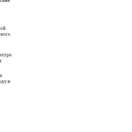
ствие
дой
ового
атура
и
а
оду и