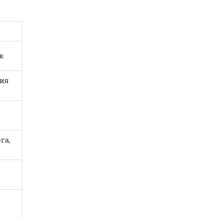
к
ния
га,