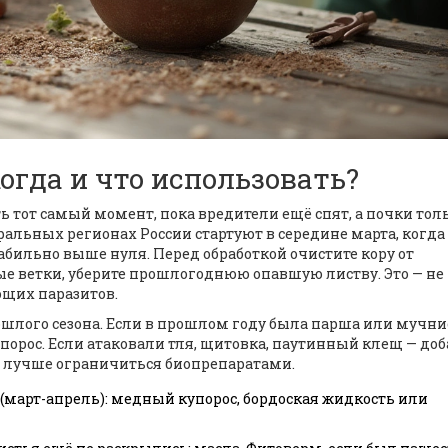
огда и что использовать?
ь тот самый момент, пока вредители ещё спят, а почки тол
ральных регионах России стартуют в середине марта, когда
абильно выше нуля. Перед обработкой очистите кору от
ые ветки, уберите прошлогоднюю опавшую листву. Это — не
ющих паразитов.
рошлого сезона. Если в прошлом году была парша или мучни
орос. Если атаковали тля, щитовка, паутинный клещ — доб
в лучше ограничиться биопрепаратами.
 (март-апрель): медный купорос, бордоская жидкость или