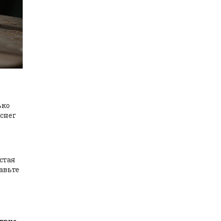
ько
 снег
стая
авьте