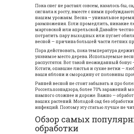
Пока снег не растаял совсем, казалось бы, 
сигнала к росту, вместе с ними пробуждают
нашим урожаям. Весна — уникальное врем
размножения. Если промедлить, никакие лет
мартовской или апрельской.Давайте честно
потратить пару выходных или пугает обили
весной — причина большей части летних пр
Пора действовать, пока температура держитс
уязвимое место дерева. Используемые весно
распустятся. Вот такой неожиданный бонус 
Кстати, опавшие листья и сухие ветки — л
ваши яблони и смородину от половины про
Ранней весной не стоит забывать и про бол
Россельхознадзора, более 70% заражений м
намного сложнее и дороже. Важно — обработ
ваших растений. Молодой сад без обработки
инфекций. Поэтому эту статью лучше не чита
Обзор самых популярн
обработки