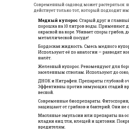
Современный садовод может растеряться: 
действует только тот, который подходит им
Медный купорос
. Старый друг и главны
порошка на 10 литров воды. Применяют д
окраской на коре. Убивает споры грибов, 
металлической посуде!
Бордоская жидкость. Смесь медного купоро
Используют её по аналогии — разводят к
налёт.
Железный купорос. Рекомендуют для борь
заселенным стволам. Используют до соко
ДНОК и Нитрафен. Препараты глубокой о
Эффективны против зимующих стадий вред
весной.
Современные биопрепараты. Фитоспорин,
защищают от грибков и бактерий. Они не
Масляные эмульсии или препараты на ос
кладки яиц тли, клещей и щитовки. Покр
вредителям.