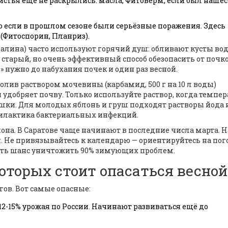
листья ещё не раскрылись: масла, Фитоверм, если был наше
ко если в прошлом сезоне были серьёзные поражения. Здесь
Фитоспорин, Планриз).
алина) часто используют горячий душ: обливают кусты во
то старый, но очень эффективный способ обезопасить от почк
» нужно до набухания почек и один раз весной.
олив раствором мочевины (карбамид, 500 г на 10 л воды)
добряет почву. Только используйте раствор, когда темпер
ешки. Для молодых яблонь и груш подходят растворы йода 
офилактика бактериальных инфекций.
иона. В Саратове чаще начинают в последние числа марта. Н
я. Не привязывайтесь к календарю — ориентируйтесь на пог
 есть шанс уничтожить 90% зимующих проблем.
которых стоит опасаться весной
гов. Вот самые опасные:
2-15% урожая по России. Начинают развиваться ещё до