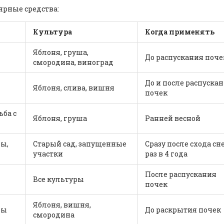
ярные средства:
я
Культура
Когда применять
Яблоня, груша,
До распускания поче
смородина, виноград
До и после распуска
Яблоня, слива, вишня
почек
ьба с
Яблоня, груша
Ранней весной
ы,
Старый сад, запущенные
Сразу после схода сне
участки
раз в 4 года
После распускания
Все культуры
почек
Яблоня, вишня,
ды
До раскрытия почек
смородина