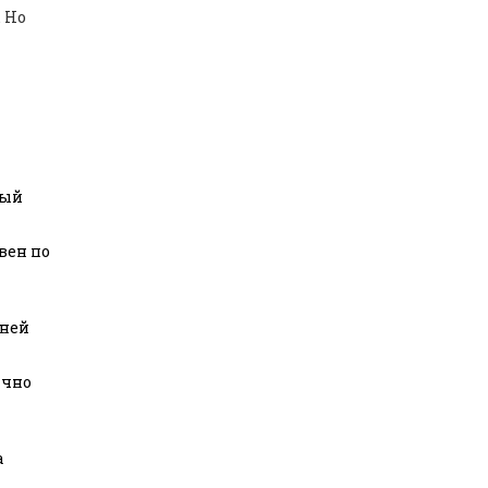
 Но
тый
вен по
нней
ично
а