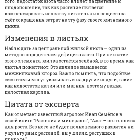
того, недостаток азота часто влияет на цветение и
плодоношение, так как растение пытается
компенсировать нехватку питательных веществ за
счёт сокращения затрат на эту фазу своего жизненного
цикла.
Изменения в листьях
Наблюдать за центральной жилкой листа — один из
методов определения дефицита азота. При нехватке
этого элемента, жилка остаётся зелёной, в то время как
листья пожелтеют. Это явление называется
межжилковый хлороз. Важно помнить, что подобные
симптомы могут указывать и на другие недуги, такие
как недостаток калия или магния, поэтому важна
целостная картина.
Цитата от эксперта
Как отмечает известный агроном Иван Семёнов в
своей книге "Растения и минералы", "Азот — это топливо
для роста. Без него не будет полноценного развития ни
у культурных растений, ни у диких, растущих в
природе."