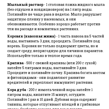
Мыльный раствор
- 1 столовая ложка жидкого мыла
(без отдушек и кондиционеров) на 1 литр воды.
Поливайте не чаще раза в неделю. Мыло разрушает
защитную пленку у насекомых, и они
обезвоживаются. Особенно хорошо работает против
тли на рассаде и комнатных растениях.
Коровяк (навозная жижа)
- 1 часть навоза на 5 частей
воды, настаивать 3 дня, процедить. Поливайте под
корень. Коровяк не только подкормит цветы, но и
создаст среду, непригодную для личинок паразитов.
Используйте только в теплое время года.
Крапива
- 500 г свежей крапивы (или 200 г сухой)
залейте 5 литрами воды, настаивайте 3 дня.
Процедите и поливайте почву. Крапива богата азотом
и фитонцидами - они подавляют развитие
вредителей и укрепляют иммунитет растения.
Кора дуба
- 200 г измельченной коры залейте 1
литром воды, кипятите 15 минут, остудите.
Поливайте 1 раз в 10 дней. Дубовая кора содержит
танины, которые отпугивают клещей и грибковые