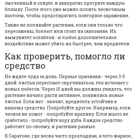
смоченный в спирте, и аккуратно протрите каждую
бляшку. После этого уже можно полить чесночным
настоем, чтобы предотвратить повторное заражение.
Также не поливайте растения, если они только что
пересажены, болеют или стоят на сквозняке. Их
иммунитет ослаблен - и любое дополнительное
воздействие может убить их быстрее, чем вредители.
Как проверить, помогло ли
средство
Не ждите чуда за день. Первые признаки - через 3-5
дней: листья перестают скручиваться, тля исчезает с
новых побегов. Через 10 дней вы должны увидеть, что
растение начало расти активнее, появились новые
листья. Если нет - значит, вредитель устойчив к
вашему средству. Попробуйте другое. Например, если
чеснок не помог - попробуйте крапиву. Если мыло не
сработало - попробуйте кору дуба. Каждое средство
работает по-своему, и растения разные.
В Саратове, где весна часто прохладная, а лето жаркое,