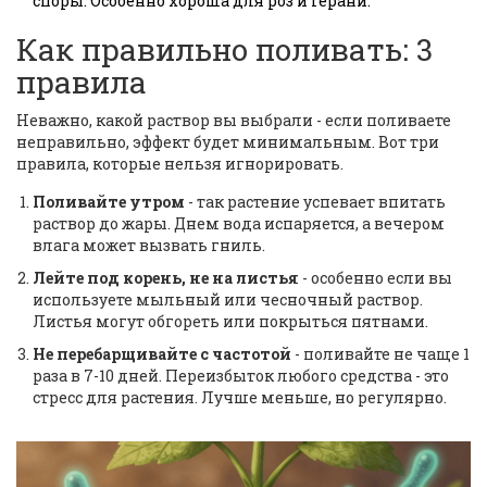
споры. Особенно хороша для роз и герани.
Как правильно поливать: 3
правила
Неважно, какой раствор вы выбрали - если поливаете
неправильно, эффект будет минимальным. Вот три
правила, которые нельзя игнорировать.
Поливайте утром
- так растение успевает впитать
раствор до жары. Днем вода испаряется, а вечером
влага может вызвать гниль.
Лейте под корень, не на листья
- особенно если вы
используете мыльный или чесночный раствор.
Листья могут обгореть или покрыться пятнами.
Не перебарщивайте с частотой
- поливайте не чаще 1
раза в 7-10 дней. Переизбыток любого средства - это
стресс для растения. Лучше меньше, но регулярно.