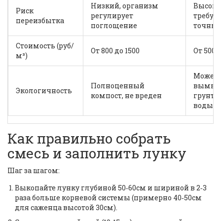
Низкий, организм
Высоки
Риск
регулирует
требует
переизбытка
поглощение
точный
Стоимость (руб/
От 800 до 1500
От 500 
м³)
Может
Полноценный
вымыва
Экологичность
компост, не вреден
грунто
воды
Как правильно собрать
смесь и заполнить лунку
Шаг за шагом:
Выкопайте лунку глубиной 50‑60см и шириной в 2‑3
раза больше корневой системы (примерно 40‑50см
для саженца высотой 30см).