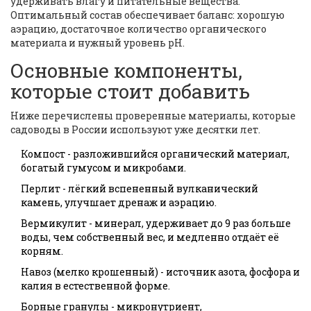
удерживать влагу и питательные вещества.
Оптимальный состав обеспечивает баланс: хорошую
аэрацию, достаточное количество органического
материала и нужный уровень pH.
Основные компоненты,
которые стоит добавить
Ниже перечислены проверенные материалы, которые
садоводы в России используют уже десятки лет.
Компост
- разложившийся органический материал,
богатый гумусом и микробами.
Перлит
- лёгкий вспененный вулканический
камень, улучшает дренаж и аэрацию.
Вермикулит
- минерал, удерживает до 9 раз больше
воды, чем собственный вес, и медленно отдаёт её
корням.
Навоз
(мелко крошенный) - источник азота, фосфора и
калия в естественной форме.
Борные гранулы
- микронутриент,