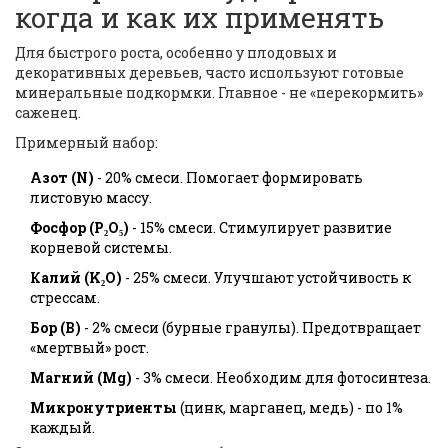
когда и как их применять
Для быстрого роста, особенно у плодовых и
декоративных деревьев, часто используют готовые
минеральные подкормки. Главное - не «перекормить»
саженец.
Примерный набор:
Азот (N)
- 20% смеси. Помогает формировать
листовую массу.
Фосфор (P₂O₅)
- 15% смеси. Стимулирует развитие
корневой системы.
Калий (K₂O)
- 25% смеси. Улучшают устойчивость к
стрессам.
Бор (B)
- 2% смеси (бурные гранулы). Предотвращает
«мертвый» рост.
Магний (Mg)
- 3% смеси. Необходим для фотосинтеза.
Микронутриенты
(цинк, марганец, медь) - по 1%
каждый.