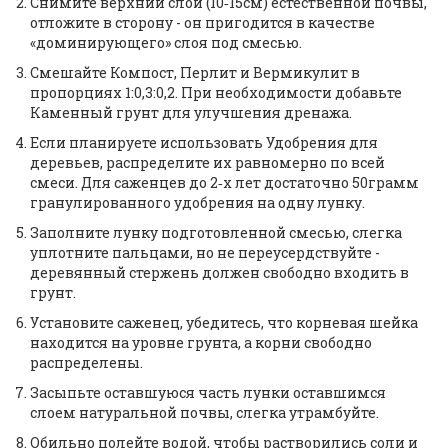
Снимите верхний слой (10‑15см) естественной почвы,
отложите в сторону - он пригодится в качестве
«доминирующего» слоя под смесью.
Смешайте
Компост
,
Перлит
и
Вермикулит
в
пропорциях 1:0,3:0,2. При необходимости добавьте
Каменный грунт
для улучшения дренажа.
Если планируете использовать
Удобрения для
деревьев
, распределите их равномерно по всей
смеси. Для саженцев до 2‑х лет достаточно 50грамм
гранулированного удобрения на одну лунку.
Заполните лунку подготовленной смесью, слегка
уплотните пальцами, но не переусердствуйте -
деревянный стержень должен свободно входить в
грунт.
Установите саженец, убедитесь, что корневая шейка
находится на уровне грунта, а корни свободно
распределены.
Засыпьте оставшуюся часть лунки оставшимся
слоем натуральной почвы, слегка утрамбуйте.
Обильно полейте водой, чтобы растворились соли и