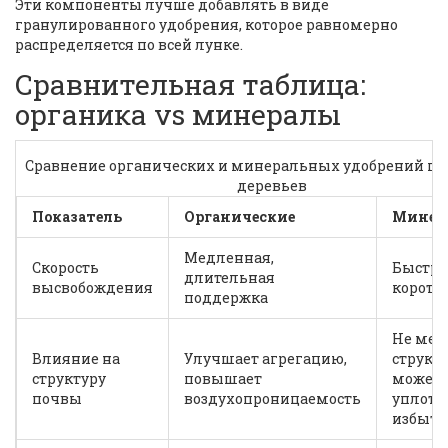
Эти компоненты лучше добавлять в виде
гранулированного удобрения, которое равномерно
распределяется по всей лунке.
Сравнительная таблица:
органика vs минералы
Сравнение органических и минеральных удобрений пр
деревьев
Показатель
Органические
Минер
Медленная,
Скорость
Быстра
длительная
высвобождения
коротк
поддержка
Не мен
Влияние на
Улучшает агрегацию,
структу
структуру
повышает
может
почвы
воздухопроницаемость
уплотн
избытк