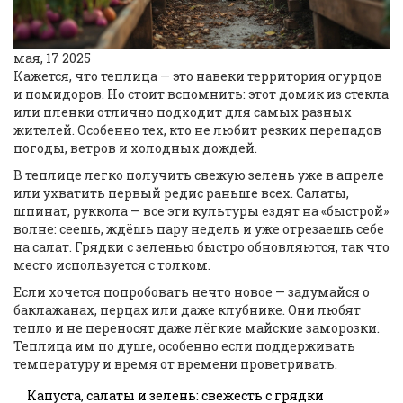
мая, 17 2025
Кажется, что теплица — это навеки территория огурцов
и помидоров. Но стоит вспомнить: этот домик из стекла
или пленки отлично подходит для самых разных
жителей. Особенно тех, кто не любит резких перепадов
погоды, ветров и холодных дождей.
В теплице легко получить свежую зелень уже в апреле
или ухватить первый редис раньше всех. Салаты,
шпинат, руккола — все эти культуры ездят на «быстрой»
волне: сеешь, ждёшь пару недель и уже отрезаешь себе
на салат. Грядки с зеленью быстро обновляются, так что
место используется с толком.
Если хочется попробовать нечто новое — задумайся о
баклажанах, перцах или даже клубнике. Они любят
тепло и не переносят даже лёгкие майские заморозки.
Теплица им по душе, особенно если поддерживать
температуру и время от времени проветривать.
Капуста, салаты и зелень: свежесть с грядки