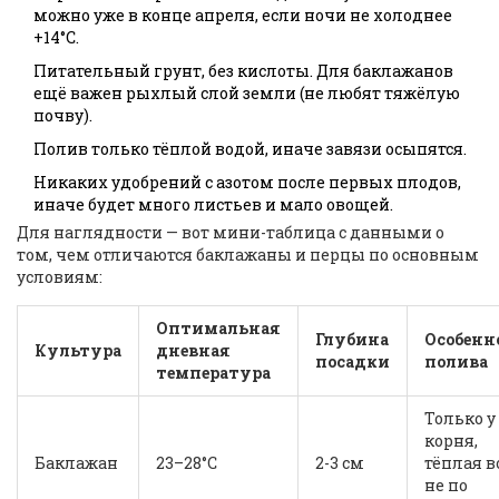
можно уже в конце апреля, если ночи не холоднее
+14°C.
Питательный грунт, без кислоты. Для баклажанов
ещё важен рыхлый слой земли (не любят тяжёлую
почву).
Полив только тёплой водой, иначе завязи осыпятся.
Никаких удобрений с азотом после первых плодов,
иначе будет много листьев и мало овощей.
Для наглядности — вот мини-таблица с данными о
том, чем отличаются баклажаны и перцы по основным
условиям:
Оптимальная
Глубина
Особенн
Культура
дневная
посадки
полива
температура
Только у
корня,
Баклажан
23–28°C
2-3 см
тёплая в
не по