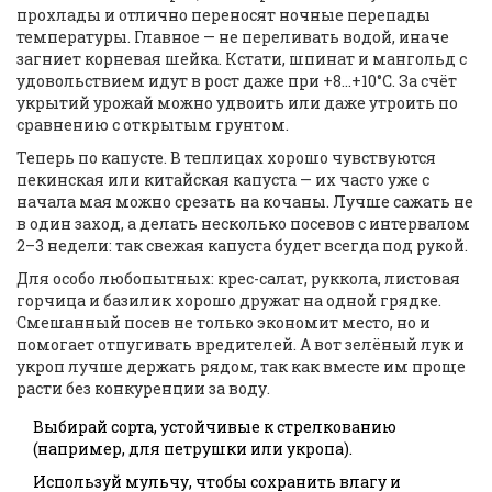
прохлады и отлично переносят ночные перепады
температуры. Главное — не переливать водой, иначе
загниет корневая шейка. Кстати, шпинат и мангольд с
удовольствием идут в рост даже при +8…+10°C. За счёт
укрытий урожай можно удвоить или даже утроить по
сравнению с открытым грунтом.
Теперь по капусте. В теплицах хорошо чувствуются
пекинская или китайская капуста — их часто уже с
начала мая можно срезать на кочаны. Лучше сажать не
в один заход, а делать несколько посевов с интервалом
2–3 недели: так свежая капуста будет всегда под рукой.
Для особо любопытных: крес-салат, руккола, листовая
горчица и базилик хорошо дружат на одной грядке.
Смешанный посев не только экономит место, но и
помогает отпугивать вредителей. А вот зелёный лук и
укроп лучше держать рядом, так как вместе им проще
расти без конкуренции за воду.
Выбирай сорта, устойчивые к стрелкованию
(например, для петрушки или укропа).
Используй мульчу, чтобы сохранить влагу и