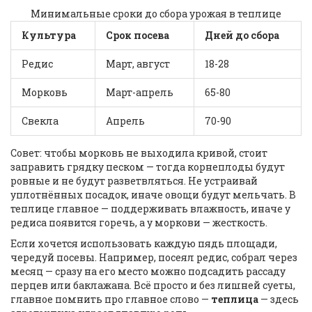
Минимальные сроки до сбора урожая в теплице
Культура
Срок посева
Дней до сбора
Редис
Март, август
18-28
Морковь
Март-апрель
65-80
Свекла
Апрель
70-90
Совет: чтобы морковь не выходила кривой, стоит
заправить грядку песком — тогда корнеплоды будут
ровные и не будут разветвляться. Не устраивай
уплотнённых посадок, иначе овощи будут мельчать. В
теплице главное — поддерживать влажность, иначе у
редиса появится горечь, а у моркови — жесткость.
Если хочется использовать каждую пядь площади,
чередуй посевы. Например, посеял редис, собрал через
месяц — сразу на его место можно подсадить рассаду
перцев или баклажана. Всё просто и без лишней суеты,
главное помнить про главное слово —
теплица
— здесь