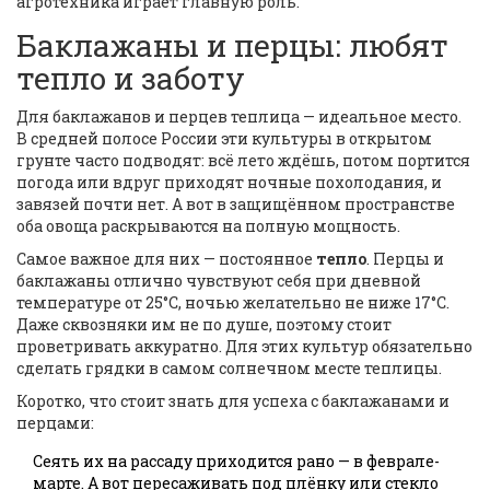
агротехника играет главную роль.
Баклажаны и перцы: любят
тепло и заботу
Для баклажанов и перцев теплица — идеальное место.
В средней полосе России эти культуры в открытом
грунте часто подводят: всё лето ждёшь, потом портится
погода или вдруг приходят ночные похолодания, и
завязей почти нет. А вот в защищённом пространстве
оба овоща раскрываются на полную мощность.
Самое важное для них — постоянное
тепло
. Перцы и
баклажаны отлично чувствуют себя при дневной
температуре от 25°C, ночью желательно не ниже 17°C.
Даже сквозняки им не по душе, поэтому стоит
проветривать аккуратно. Для этих культур обязательно
сделать грядки в самом солнечном месте теплицы.
Коротко, что стоит знать для успеха с баклажанами и
перцами:
Сеять их на рассаду приходится рано — в феврале-
марте. А вот пересаживать под плёнку или стекло