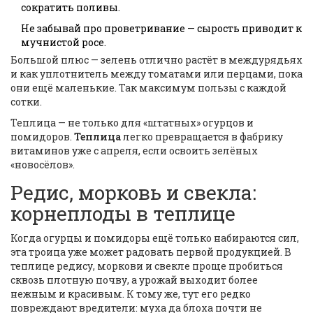
сократить поливы.
Не забывай про проветривание — сырость приводит к
мучнистой росе.
Большой плюс — зелень отлично растёт в междурядьях
и как уплотнитель между томатами или перцами, пока
они ещё маленькие. Так максимум пользы с каждой
сотки.
Теплица — не только для «штатных» огурцов и
помидоров.
Теплица
легко превращается в фабрику
витаминов уже с апреля, если освоить зелёных
«новосёлов».
Редис, морковь и свекла:
корнеплоды в теплице
Когда огурцы и помидоры ещё только набираются сил,
эта троица уже может радовать первой продукцией. В
теплице редису, моркови и свекле проще пробиться
сквозь плотную почву, а урожай выходит более
нежным и красивым. К тому же, тут его редко
повреждают вредители: муха да блоха почти не