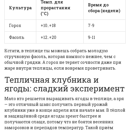
Темп. для
Время до
Культура
прорастания
сбора (недели)
(°C)
Горох
+10..+18
7-9
Фасоль
+12..+20
9-11
Кстати, в теплице ты можешь собрать молодую
стручковую фасоль, которая намного нежнее, чем с
обычной грядки. А горох не теряет сочности даже при
жаре внутри теплицы, если вовремя проветривать.
Тепличная клубника и
ягоды: сладкий эксперимент
Мало кто решается выращивать ягоды в теплице, а зря
— это отличный шанс получить первый урожай
клубники уже в конце апреля или начале мая. В тёплой
и защищённой среде ягоды зреют быстрее и
получаются слаще, потому что не боятся весенних
заморозков и перепадов температур. Такой приём