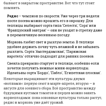
бывают в закрытом пространстве. Вот что тут стоит
помнить.
Редис
– чемпион по скорости. Уже через три недели
после посева можно крошить его в окрошку. Для
теплицы выбирают сорта типа 'Селеста', 'Сора' или
'Французский завтрак' — они не уходят в стрелку даже
в переменчивую весеннюю погоду.
Морковь любит свет и рыхлую землю. В теплице
удобнее держать почву чуть влажной и не забывать
рыхлить. Сорта 'Амстердамская', 'Парижская
каротель' отлично подходят для ранних посевов.
Свекла прекрасно стартует в теплице, особенно если
хочется получить нежные мини-корнеплоды.
Идеальны сорта 'Бордо', 'Пабло', 'Египетская плоская'.
Некоторые выращивают эти культуры двумя
«волнами»: первую сеют в марте-апреле, вторую — в
августе для осеннего сбора. Всё пространство между
будущими кустами томатов и перцев можно занять
корнеплодами: пока основные культуры только растут,
редис и морковь уже даёт урожай.