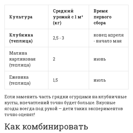
Средний
Время
Культура
урожай с 1 м²
первого
(кг)
сбора
Клубника
конец апреля
2,5 - 3
(теплица)
- начало мая
Малина
карликовая
2
июнь
(теплица)
Ежевика
1,5
июль
(теплица)
Если заменить часть грядки огурцами на клубничные
кусты, впечатлений точно будет больше. Вкусные
ягоды всегда под рукой — дети таких экспериментов
точно оценят!
Как комбинировать