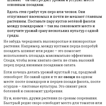
основным посадкам.
Вдоль стен грибут лук-перо или чеснок. Они
отпугивают насекомых и почти не мешают главным
растениям. Поставьте пару кустов зелёной фасоли
между помидорами — так вы сэкономите место и
получите урожай сразу нескольких культур с одной
гряды.
Не забудь чередовать высокорослые и низкорослые
растения. Например, между кустами перца попробуй
посадить шпинат или редис — это помогает
использовать площадь максимально эффективно.
Следи, чтобы всем хватало света: не ставь высокий
перец перед низкими посадками салата.
Если хочешь делать урожай круглый год, продумай
севооборот. Не сажай одни и те же
овощи
на одном
месте: после помидоров и перцев посади фасоль, после
огурцов — листовые культуры. Это снизит риск
болезней и сэкономит удобрения.
Ну и, конечно, дружи растения по срокам созревания.
Быстрый редис скоро освободит место для томатов или