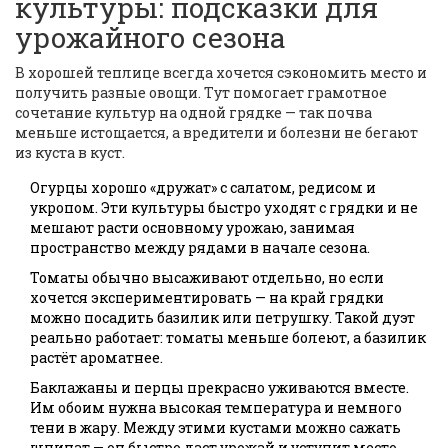
культуры: подсказки для
урожайного сезона
В хорошей теплице всегда хочется сэкономить место и
получить разные овощи. Тут помогает грамотное
сочетание культур на одной грядке — так почва
меньше истощается, а вредители и болезни не бегают
из куста в куст.
Огурцы хорошо «дружат» с салатом, редисом и
укропом. Эти культуры быстро уходят с грядки и не
мешают расти основному урожаю, занимая
пространство между рядами в начале сезона.
Томаты обычно высаживают отдельно, но если
хочется экспериментировать — на край грядки
можно посадить базилик или петрушку. Такой дуэт
реально работает: томаты меньше болеют, а базилик
растёт ароматнее.
Баклажаны и перцы прекрасно уживаются вместе.
Им обоим нужна высокая температура и немного
тени в жару. Между этими кустами можно сажать
шпинат — он быстро даст урожай и уступит место