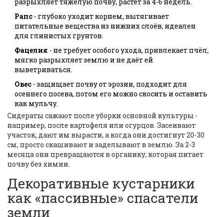
разрыхляет тяжёлую почву, растёт за 4-6 недель.
Рапс
- глубоко уходит корнем, вытягивает
питательные вещества из нижних слоёв, идеален
для глинистых грунтов.
Фацелия
- не требует особого ухода, привлекает пчёл,
мягко разрыхляет землю и не даёт ей
выветриваться.
Овес
- защищает почву от эрозии, подходит для
осеннего посева, потом его можно скосить и оставить
как мульчу.
Сидераты сажают после уборки основной культуры -
например, после картофеля или огурцов. Засеивают
участок, дают им вырасти, а когда они достигнут 20-30
см, просто скашивают и заделывают в землю. За 2-3
месяца они превращаются в органику, которая питает
почву без химии.
Декоративные кустарники
как «пассивные» спасатели
земли