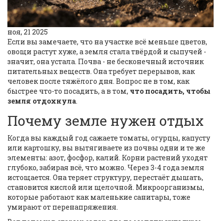
ноя, 21 2025
Если вы замечаете, что на участке всё меньше цветов,
овощи растут хуже, а земля стала твёрдой и сыпучей -
значит, она устала. Почва - не бесконечный источник
питательных веществ. Она требует перерывов, как
человек после тяжёлого дня. Вопрос не в том, как
быстрее что-то посадить, а в том,
что посадить, чтобы
земля отдохнула
.
Почему земле нужен отдых
Когда вы каждый год сажаете томаты, огурцы, капусту
или картошку, вы вытягиваете из почвы одни и те же
элементы: азот, фосфор, калий. Корни растений уходят
глубоко, забирая всё, что можно. Через 3-4 года земля
истощается. Она теряет структуру, перестаёт дышать,
становится кислой или щелочной. Микроорганизмы,
которые работают как маленькие санитары, тоже
умирают от перенапряжения.