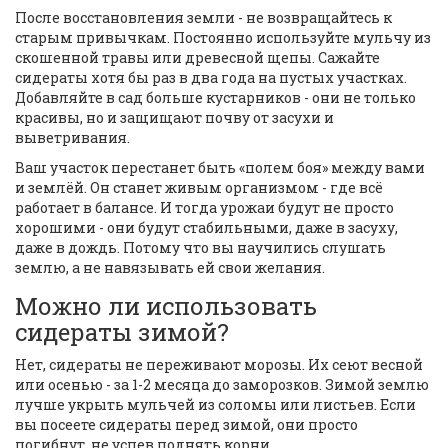
После восстановления земли - не возвращайтесь к
старым привычкам. Постоянно используйте мульчу из
скошенной травы или древесной щепы. Сажайте
сидераты хотя бы раз в два года на пустых участках.
Добавляйте в сад больше кустарников - они не только
красивы, но и защищают почву от засухи и
выветривания.
Ваш участок перестанет быть «полем боя» между вами
и землёй. Он станет живым организмом - где всё
работает в балансе. И тогда урожаи будут не просто
хорошими - они будут стабильными, даже в засуху,
даже в дождь. Потому что вы научились слушать
землю, а не навязывать ей свои желания.
Можно ли использовать
сидераты зимой?
Нет, сидераты не переживают морозы. Их сеют весной
или осенью - за 1-2 месяца до заморозков. Зимой землю
лучше укрыть мульчей из соломы или листьев. Если
вы посеете сидераты перед зимой, они просто
погибнут, не успев поднять корни.