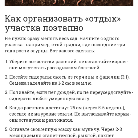
Как организовать «отдых»
участка поэтапно
Не нужно сразу менять весь сад. Начните с одного
участка - например, с той грядки, где последние три
года росли огурцы. Вот как это сделать:
Уберите все остатки растений, не оставляйте корни -
они могут стать рассадником болезней.
Посейте сидераты: смесь из горчицы и фацелии (3:1).
Семена заделайте на 1-2 см в землю.
Поливайте, если нет дождей, но не переусердствуйте -
сидераты любят умеренную влагу.
Когда растения достигнут 25 см (через 5-6 недель),
скосите их на уровне земли. Не вытаскивайте корни -
они останутся и разложатся.
Оставьте скошенную массу как мульчу. Через 2-3
месяца земля станет тёмной, рыхлой, пахнет