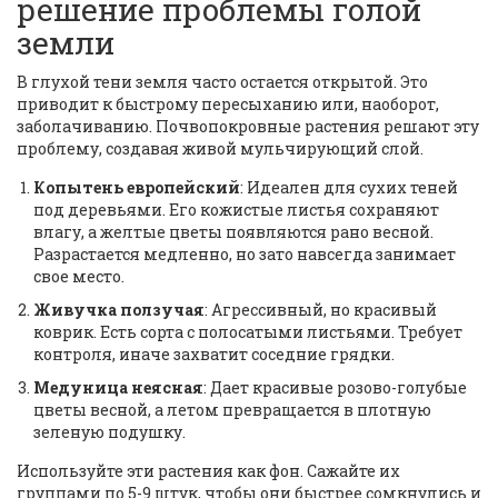
решение проблемы голой
земли
В глухой тени земля часто остается открытой. Это
приводит к быстрому пересыханию или, наоборот,
заболачиванию. Почвопокровные растения решают эту
проблему, создавая живой мульчирующий слой.
Копытень европейский
: Идеален для сухих теней
под деревьями. Его кожистые листья сохраняют
влагу, а желтые цветы появляются рано весной.
Разрастается медленно, но зато навсегда занимает
свое место.
Живучка ползучая
: Агрессивный, но красивый
коврик. Есть сорта с полосатыми листьями. Требует
контроля, иначе захватит соседние грядки.
Медуница неясная
: Дает красивые розово-голубые
цветы весной, а летом превращается в плотную
зеленую подушку.
Используйте эти растения как фон. Сажайте их
группами по 5-9 штук, чтобы они быстрее сомкнулись и