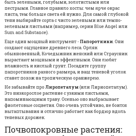
быть зелеными, голубыми, золотистыми или
пестрыми. Главное правило хосты: чем ярче окрас
листа, тем больше света ей нужно. Для самой глубокой
тени выбирайте сорта с чисто зелеными или темно-
зелеными листьями (например, серии Blue Angel или
Sum and Substance).
Еще один мощный инструмент -
Папоротники
. Они
создают ощущение древнего леса. Орляк
обыкновенный, Кочедыжник женский или Страусник
вырастают мощными и эффектными. Они любят
влажность и кислый грунт. Посадите группу
папоротников разного размера, и ваш теневой уголок
станет похож на тропическую оранжерею.
Не забывайте про
Лиропеталум
(или Лириопеталум).
Это низкорослое растение с узкими листьями,
напоминающими траву. Осенью оно выбрасывает
фиолетовые соцветия. Оно очень устойчиво, не боится
вытаптывания и отлично работает как бордюр вдоль
теневых дорожек.
Почвопокровные растения: