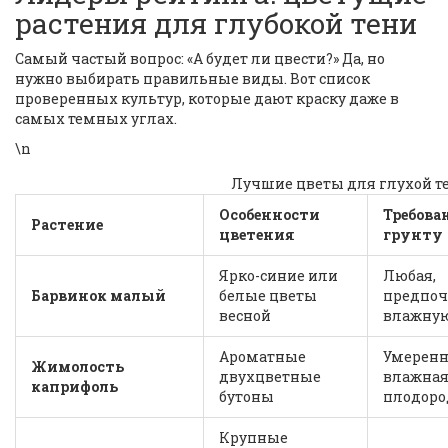
растения для глубокой тени
Самый частый вопрос: «А будет ли цвести?» Да, но
нужно выбирать правильные виды. Вот список
проверенных культур, которые дают краску даже в
самых темных углах.
\n
Лучшие цветы для глухой т
Особенности
Требова
Растение
цветения
грунту
Ярко-синие или
Любая,
Барвинок малый
белые цветы
предпоч
весной
влажну
Ароматные
Умеренн
Жимолость
двухцветные
влажная
каприфоль
бутоны
плодоро
Крупные