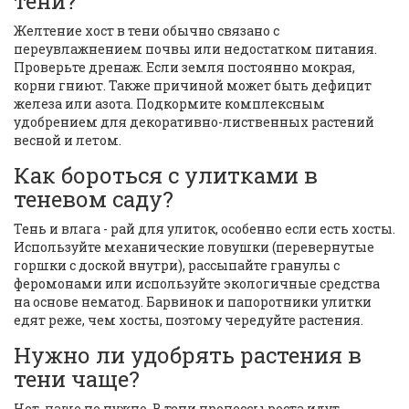
тени?
Желтение хост в тени обычно связано с
переувлажнением почвы или недостатком питания.
Проверьте дренаж. Если земля постоянно мокрая,
корни гниют. Также причиной может быть дефицит
железа или азота. Подкормите комплексным
удобрением для декоративно-лиственных растений
весной и летом.
Как бороться с улитками в
теневом саду?
Тень и влага - рай для улиток, особенно если есть хосты.
Используйте механические ловушки (перевернутые
горшки с доской внутри), рассыпайте гранулы с
феромонами или используйте экологичные средства
на основе нематод. Барвинок и папоротники улитки
едят реже, чем хосты, поэтому чередуйте растения.
Нужно ли удобрять растения в
тени чаще?
Нет, чаще не нужно. В тени процессы роста идут