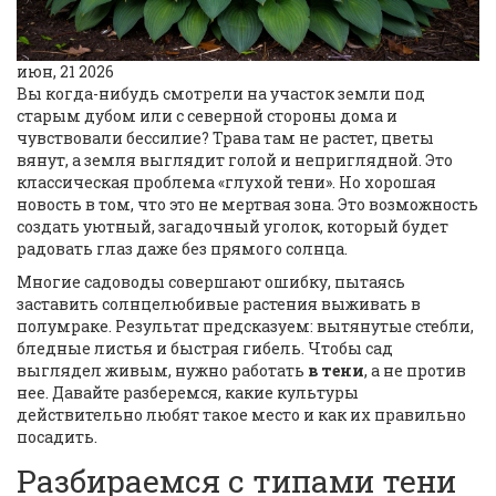
июн, 21 2026
Вы когда-нибудь смотрели на участок земли под
старым дубом или с северной стороны дома и
чувствовали бессилие? Трава там не растет, цветы
вянут, а земля выглядит голой и неприглядной. Это
классическая проблема «глухой тени». Но хорошая
новость в том, что это не мертвая зона. Это возможность
создать уютный, загадочный уголок, который будет
радовать глаз даже без прямого солнца.
Многие садоводы совершают ошибку, пытаясь
заставить солнцелюбивые растения выживать в
полумраке. Результат предсказуем: вытянутые стебли,
бледные листья и быстрая гибель. Чтобы сад
выглядел живым, нужно работать
в тени
, а не против
нее. Давайте разберемся, какие культуры
действительно любят такое место и как их правильно
посадить.
Разбираемся с типами тени