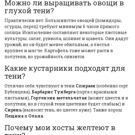
Можно ли выращивать овощи в
глухой тени?
Практически нет. Большинство овощей (помидоры,
огурцы, перец) требуют минимум 6 часов прямого
солнца. Исключение составляют некоторые листовые
культуры: салат, руккола, шпинат и щавель. Они дадут
урожай, но он будет менее обильным, а листья -
крупнее и мягче. Картофель тоже может расти в
полутени, но урожайность снизится.
Какие кустарники подходят для
тени?
Отлично себя чувствуют в тени
Спираея
(особенно сорт
Бубенцека),
Барбарис Тунберга
(сорта с красными
листьями),
Гортензия метельчатая
(может цвести и в
полутени, но в глухой тени цветение будет слабым) и
Сирень
(выносит тень, но цветет хуже). Также хорош
Лещина
и
Ольха
.
Почему мои хосты желтеют в