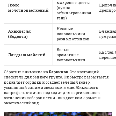
махровые цветы
Пион
Щелочна
(нужна
молочноцветковый
дрениро
отфильтрованная
тень)
Нежные
Аквилегия
Влажная
колокольчики
(Водолей)
гумусна
разных оттенков
Белые
Кислая, 
Ландыш майский
ароматные
перегно
колокольчики
Обратите внимание на
Барвинок
. Это настоящий
спаситель для бедного грунта. Он быстро разрастается,
подавляет сорняки и создает зеленый ковер,
усыпанный синими звездами в мае. Жимолость
каприфоль отлично подходит для вертикального
озеленения заборов в тени - она даст вам аромат и
экзотический вид.