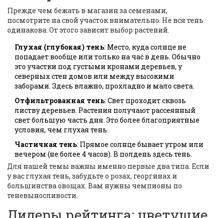
Прежде чем бежать в магазин за семенами,
посмотрите на свой участок внимательно. Не вся тень
одинакова. От этого зависит выбор растений.
Глухая (глубокая) тень
: Место, куда солнце не
попадает вообще или только на час в день. Обычно
это участки под густыми кронами деревьев, у
северных стен домов или между высокими
заборами. Здесь влажно, прохладно и мало света.
Отфильтрованная тень
: Свет проходит сквозь
листву деревьев. Растения получают рассеянный
свет большую часть дня. Это более благоприятные
условия, чем глухая тень.
Частичная тень
: Прямое солнце бывает утром или
вечером (не более 4 часов). В полдень здесь тень.
Для нашей темы важны именно первые два типа. Если
у вас глухая тень, забудьте о розах, георгинах и
большинства овощах. Вам нужны чемпионы по
теневыносливости.
Лидеры рейтинга: цветущие