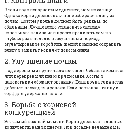
1. Контроль влаги
В тени вода испаряется медленнее, чем на солнце.
Однако корни деревьев активно забирают влагу из
почвы. Поэтому полив должен быть редким, но
обильным. Лучше всего установить систему
капельного полива или просто проливать землю
глубоко раз в неделю в засушливый период.
Мульчирование корой или щепой поможет сохранить
влагу и защитит корни от пересыхания.
2. Улучшение почвы
Под деревьями грунт часто истощен. Добавьте компост
или перепревший навоз при посадке. Хосты и
папоротники обожают органику. Если почва глинистая,
добавьте песок для дренажа. Если песчаная - глину и
торф для удержания влаги.
3. Борьба с корневой
конкуренцией
Это самый важный момент. Корни деревьев - главные
конкуренты ваших цветов. При посадке делайте ямы