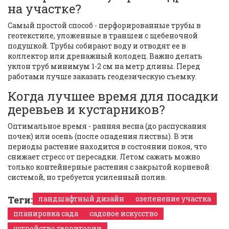
на участке?
Самый простой способ - перфорированные трубы в
геотекстиле, уложенные в траншеи с щебеночной
подушкой. Трубы собирают воду и отводят ее в
коллектор или дренажный колодец. Важно делать
уклон труб минимум 1-2 см на метр длины. Перед
работами лучше заказать геодезическую съемку.
Когда лучшее время для посадки
деревьев и кустарников?
Оптимальное время - ранняя весна (до распускания
почек) или осень (после опадения листвы). В эти
периоды растение находится в состоянии покоя, что
снижает стресс от пересадки. Летом сажать можно
только контейнерные растения с закрытой корневой
системой, но требуется усиленный полив.
Теги:
ландшафтный дизайн
озеленение участка
планировка сада
садовое искусство
устройство территории