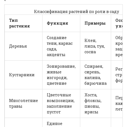
Классификация растений по роли в саду
Тип
Особ
Функция
Примеры
растения
уход
Создание
Обре
Клен,
тени, каркас
крон
Деревья
липа, туя,
сада,
защи
сосна
акценты
вред
Зонирование,
Спираея,
Регу
живые
сирень,
Кустарники
стри
изгороди,
калина,
фор
цветение
бирючина
Цветочные
Хоста,
Пере
Многолетние
композиции,
флоксы,
кажд
травы
заполнение
пионы,
лет
пустот
ирисы
Единое