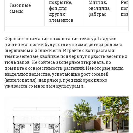
покрытие,
Мятлик,
Регу
Газонные
фон для
овсяница,
поли
смеси
других
райграс
поко
элементов
Обратите внимание на сочетание текстур. Гладкие
листья магнолии будут отлично смотреться рядом с
шершавыми иглами ели. Играйте с контрастами:
темно-зеленые хвойные подчеркнут яркость весенних
тюльпанов. Не бойтесь экспериментировать, но
помните о совместимости растений. Некоторые виды
выделяют вещества, угнетающие рост соседей
(аллелопатия), например, грецкий орех плохо
уживается со многими культурами.