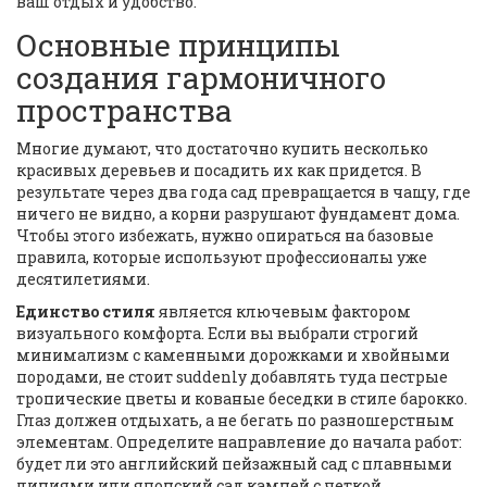
ваш отдых и удобство.
Основные принципы
создания гармоничного
пространства
Многие думают, что достаточно купить несколько
красивых деревьев и посадить их как придется. В
результате через два года сад превращается в чащу, где
ничего не видно, а корни разрушают фундамент дома.
Чтобы этого избежать, нужно опираться на базовые
правила, которые используют профессионалы уже
десятилетиями.
Единство стиля
является
ключевым фактором
визуального комфорта
. Если вы выбрали строгий
минимализм с каменными дорожками и хвойными
породами, не стоит suddenly добавлять туда пестрые
тропические цветы и кованые беседки в стиле барокко.
Глаз должен отдыхать, а не бегать по разношерстным
элементам. Определите направление до начала работ:
будет ли это английский пейзажный сад с плавными
линиями или японский сад камней с четкой