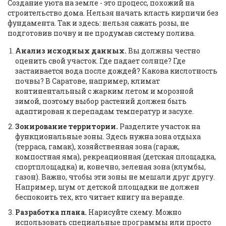
Создание уюта на земле - это процесс, похожий на
строительство дома. Нельзя начать класть кирпичи без
фундамента. Так и здесь: нельзя сажать розы, не
подготовив почву и не продумав систему полива.
Анализ исходных данных.
Вы должны честно
оценить свой участок. Где падает солнце? Где
застаивается вода после дождей? Какова кислотность
почвы? В Саратове, например, климат
континентальный с жарким летом и морозной
зимой, поэтому выбор растений должен быть
адаптирован к перепадам температур и засухе.
Зонирование территории.
Разделите участок на
функциональные зоны. Здесь нужна зона отдыха
(терраса, гамак), хозяйственная зона (гараж,
компостная яма), рекреационная (детская площадка,
спортплощадка) и, конечно, зеленая зона (клумбы,
газон). Важно, чтобы эти зоны не мешали друг другу.
Например, шум от детской площадки не должен
беспокоить тех, кто читает книгу на веранде.
Разработка плана.
Нарисуйте схему. Можно
использовать специальные программы или просто