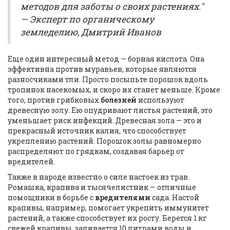
методов для заботы о своих растениях."
— Эксперт по органическому
земледелию, Дмитрий Иванов
Еще один интересный метод — борная кислота. Она
эффективна против муравьев, которые являются
разносчиками тли. Просто посыпьте порошок вдоль
тропинок насекомых, и скоро их станет меньше. Кроме
того, против грибковых
болезней
используют
древесную золу. Ею опудривают листья растений, это
уменьшает риск инфекций. Древесная зола — это и
прекрасный источник калия, что способствует
укреплению растений. Порошок золы равномерно
распределяют по грядкам, создавая барьер от
вредителей.
Также в народе известно о силе настоек из трав.
Ромашка, крапива и тысячелистник — отличные
помощники в борьбе с
вредителями
сада. Настой
крапивы, например, помогает укрепить иммунитет
растений, а также способствует их росту. Берется 1 кг
свежей крапивы, заливается 10 литрами воды и