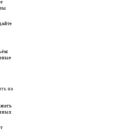
не
 вы
здайте
бъём
ёзные
ить на
ажать
ряных
от