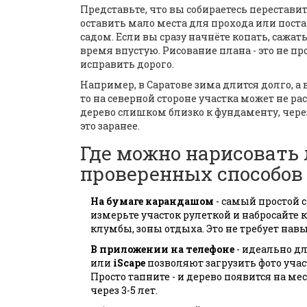
Представьте, что вы собираетесь перестави
оставить мало места для прохода или постав
садом. Если вы сразу начнёте копать, сажа
время впустую. Рисование плана - это не пр
исправить дорого.
Например, в Саратове зима длится долго, а 
то на северной стороне участка может не ра
дерево слишком близко к фундаменту, через
это заранее.
Где можно нарисовать
проверенных способов
На бумаге карандашом
- самый простой сп
измерьте участок рулеткой и набросайте к
клумбы, зоны отдыха. Это не требует нав
В приложении на телефоне
- идеально дл
или
iScape
позволяют загрузить фото учас
Просто тапните - и дерево появится на ме
через 3-5 лет.