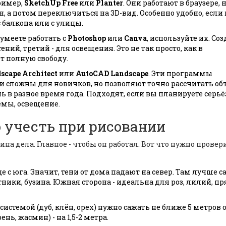
ример,
SketchUp Free
или
Planter
. Они работают в браузере, 
н, а потом переключиться на 3D-вид. Особенно удобно, если
с балкона или с улицы.
 умеете работать с
Photoshop
или
Canva
, используйте их. Со
тений, третий - для освещения. Это не так просто, как в
т полную свободу.
scape Architect
или
AutoCAD Landscape
. Эти программы
 сложны для новичков, но позволяют точно рассчитать о
нь в разное время года. Подходят, если вы планируете серь
ёмы, освещение.
 учесть при рисовании
ина дела. Главное - чтобы он работал. Вот что нужно провер
це с юга. Значит, тени от дома падают на север. Там лучше с
ники, бузина. Южная сторона - идеальна для роз, лилий, п
системой (дуб, клён, орех) нужно сажать не ближе 5 метров 
нь, жасмин) - на 1,5-2 метра.