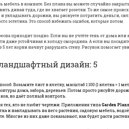
ть мебель в комнате. Без плана вы можете случайно закрыть
ить диван туда, где не хватает розетки. То же самое происх
ть и укладывать дорожки, вы рискуете потратить деньги, си
осто эстетика. Это способ избежать ошибок, которые потом
весна приходит поздно. Если вы не учтёте тень от дома или з
сти даже устойчивая к холоду смородина. А если вы посадит
 5 лет корни начнут разрушать стену. Рисунок помогает ув
 ландшафтный дизайн: 5
особ. Возьмите лист в клетку, масштаб 1:100 (1 клетка = 1 мет
онтуры дома, забора, деревьев. Потом просто рисуйте дорож
ыков, но даёт полный контроль.
я тех, кто не любит чертежи. Приложения типа
Garden Plan
тка и накладывать на него растения, садовую мебель, водо
сте. Многие из них даже показывают, как будет расти растен