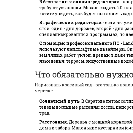
В бесплатных онлайн-редакторах
- нап
требуют установки. Можно создать 2D-пла
хотите увидеть, как будет выглядеть сад 
В графических редакторах
- если вы уже
слои: один - для дорожек, второй - для рас
специализированных программах, но даё
С помощью профессионального ПО
-
Land
используют ландшафтные дизайнеры. Они
земляных работ, уклон, дренаж и даже те
изменения: террасы, искусственные водо
Что обязательно нужно
Нарисовать красивый сад - это только полов
чертеже:
Солнечный путь
. В Саратове летом солн
теневыносливые растения: хосты, папорот
трав.
Расстояния
. Деревья с мощной корневой 
дома и забора. Маленькие кустарники (сире