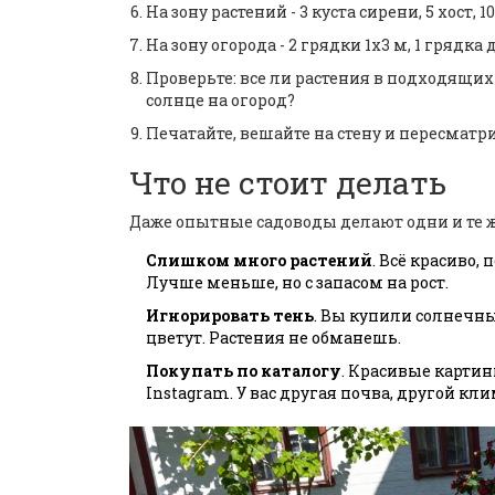
На зону растений - 3 куста сирени, 5 хост
На зону огорода - 2 грядки 1х3 м, 1 грядка 
Проверьте: все ли растения в подходящих
солнце на огород?
Печатайте, вешайте на стену и пересматри
Что не стоит делать
Даже опытные садоводы делают одни и те ж
Слишком много растений
. Всё красиво,
Лучше меньше, но с запасом на рост.
Игнорировать тень
. Вы купили солнечны
цветут. Растения не обманешь.
Покупать по каталогу
. Красивые картинк
Instagram. У вас другая почва, другой кли