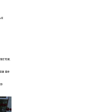
ья
унгли.
ни не
из