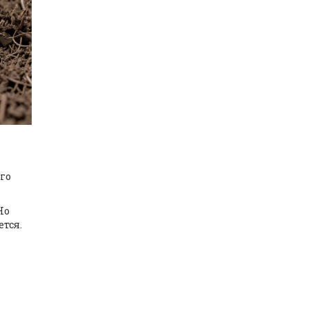
го
Но
ется.