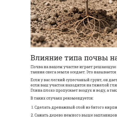
Влияние типа почвы н
Почва на вашем участке играет решающую р
таяния снега земля оседает. Это называетс
Если у вас легкий супесчаный грунт, он дае
если ваш участок находится на тяжелой глин
Глина плохо пропускает воздух и воду, а та
В таких случаях рекомендуется:
Сделать дренажный слой из битого кирпи
Сажать дерево немного выше запланирован