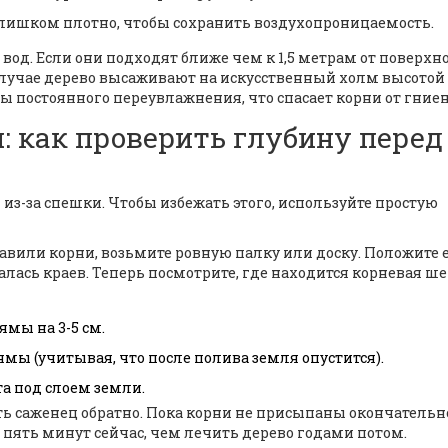
слишком плотно, чтобы сохранить воздухопроницаемость.
од. Если они подходят ближе чем к 1,5 метрам от поверхно
случае дерево высаживают на искусственный холм высотой 
ы постоянного переувлажнения, что спасает корни от гниен
: как проверить глубину перед
з-за спешки. Чтобы избежать этого, используйте простую
авили корни, возьмите ровную палку или доску. Положите 
алась краев. Теперь посмотрите, где находится корневая ш
мы на 3-5 см.
ямы (учитывая, что после полива земля опустится).
а под слоем земли.
ть саженец обратно. Пока корни не присыпаны окончательно
пять минут сейчас, чем лечить дерево годами потом.