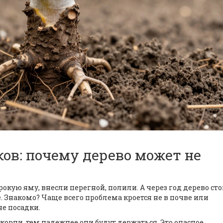
ов: почему дерево может не
ую яму, внесли перегной, полили. А через год дерево сто
е. Знакомо? Чаще всего проблема кроется не в почве или
не посадки.
орни, тем надежнее они будут держаться. Это опасное