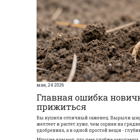
мая, 24 2026
Главная ошибка новичк
прижиться
Вы купили отличный саженец. Вырыли широк
желтеет и растет хуже, чем сорняк на грядк
удобрениях, а в одной простой вещи - глуби
Многие думают, что чем глубже закопаешь к