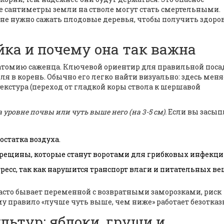
е сантиметры земли на стволе могут стать смертельными.
ине нужно сажать
плодовые деревья
, чтобы получить здор
йка и почему она так важна
натомию саженца. Ключевой ориентир для правильной посад
ебля в корень. Обычно его легко найти визуально: здесь меня
 текстура (переход от гладкой коры ствола к шершавой
уровне почвы или чуть выше него (на 3-5 см).
Если вы засып
остатка воздуха.
трещины, которые станут воротами для грибковых инфекци
ресс, так как нарушится транспорт влаги и питательных ве
 часто бывает переменной с возвратными заморозками, риск
у правило «лучше чуть выше, чем ниже» работает безотказ
ьтур: яблоки, груши и