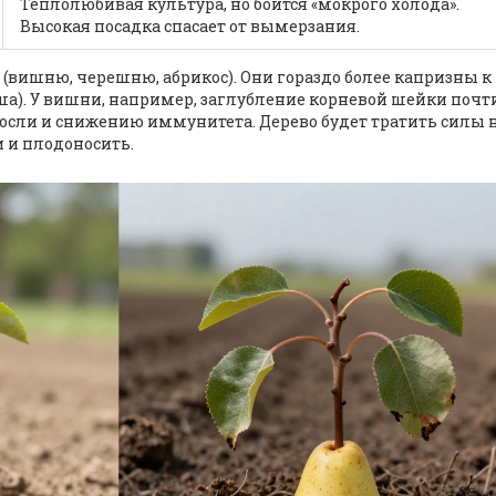
Теплолюбивая культура, но боится «мокрого холода».
Высокая посадка спасает от вымерзания.
(вишню, черешню, абрикос). Они гораздо более капризны к
ша). У вишни, например, заглубление корневой шейки почт
осли и снижению иммунитета. Дерево будет тратить силы 
и и плодоносить.