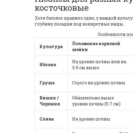
косточковые
Хотя базовое правило одно, у каждой культ
глубину посадки под конкретные виды.
Особенности п
Положение корневой
Культура
шейки
На уровне почвы или на
Яблоня
3-5 см выше
Груша
Строго на уровне почвы
Вишня /
Обязательно выше
Черешня
уровня почвы (5-7 см)
Слива
На уровне почвы