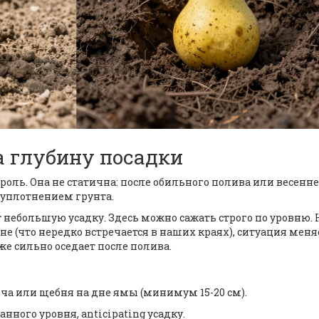
а глубину посадки
оль. Она не статична: после обильного полива или весенне
я уплотнением грунта.
т небольшую усадку. Здесь можно сажать строго по уровню. 
е (что нередко встречается в наших краях), ситуация меня
кже сильно оседает после полива.
ча или щебня на дне ямы (минимум 15-20 см).
ного уровня, anticipating усадку.