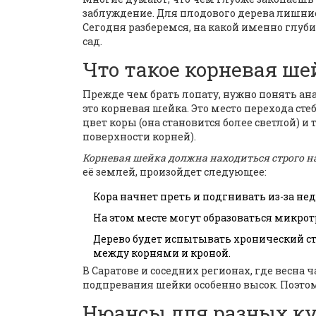
заблуждение. Для плодового дерева лишни
Сегодня разберемся, на какой именно глуб
сад.
Что такое корневая ше
Прежде чем брать лопату, нужно понять а
это
корневая шейка
. Это место перехода ст
цвет коры (она становится более светлой) и
поверхности корней).
Корневая шейка должна находиться строго на 
её землей, произойдет следующее:
Кора начнет преть и подгнивать из-за нед
На этом месте могут образоваться микро
Дерево будет испытывать хронический ст
между корнями и кроной.
В Саратове и соседних регионах, где весна
подпревания шейки особенно высок. Поэтом
Нюансы для разных кул