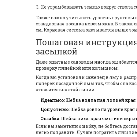
Не утрамбовывать землю вокруг ствола 
Также важно учитывать уровень грунтовых в
стандартная посадка невозможна. В таком 
см. Корневая система оказывается выше зон
Пошаговая инструкция
засыпкой
Даже опытные садоводы иногда ошибаются и
проверку линейкой или колышком.
Когда вы установили саженец в яму и распр
поперек посадочной ямы так, чтобы она кас
относительно этой линии.
Идеально:
Шейка видна над линией края я
Допустимо:
Шейка ровно на уровне края 
Ошибка:
Шейка ниже края ямы или скрыт
Если вы заметили ошибку, не бойтесь доста
легко поправить. Лучше потратить лишние 