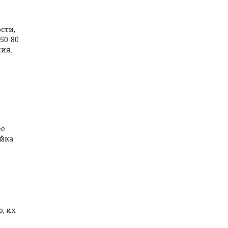
сти,
50-80
ия.
её
ейка
, их