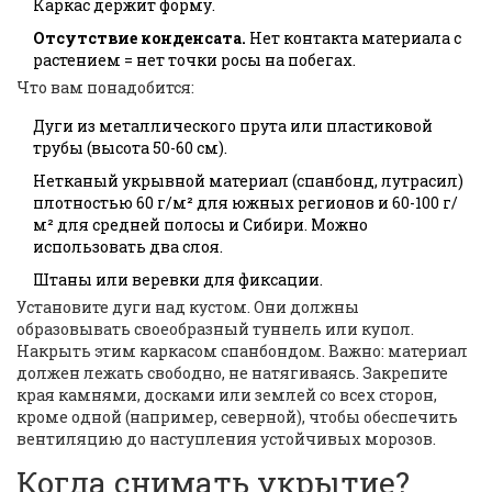
Каркас держит форму.
Отсутствие конденсата.
Нет контакта материала с
растением = нет точки росы на побегах.
Что вам понадобится:
Дуги из металлического прута или пластиковой
трубы (высота 50-60 см).
Нетканый укрывной материал (спанбонд, лутрасил)
плотностью 60 г/м² для южных регионов и 60-100 г/
м² для средней полосы и Сибири. Можно
использовать два слоя.
Штаны или веревки для фиксации.
Установите дуги над кустом. Они должны
образовывать своеобразный туннель или купол.
Накрыть этим каркасом спанбондом. Важно: материал
должен лежать свободно, не натягиваясь. Закрепите
края камнями, досками или землей со всех сторон,
кроме одной (например, северной), чтобы обеспечить
вентиляцию до наступления устойчивых морозов.
Когда снимать укрытие?