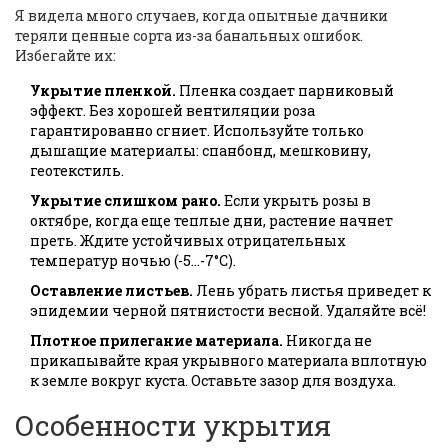
Я видела много случаев, когда опытные дачники
теряли ценные сорта из-за банальных ошибок.
Избегайте их:
Укрытие пленкой.
Пленка создает парниковый
эффект. Без хорошей вентиляции роза
гарантированно сгниет. Используйте только
дышащие материалы: спанбонд, мешковину,
геотекстиль.
Укрытие слишком рано.
Если укрыть розы в
октябре, когда еще теплые дни, растение начнет
преть. Ждите устойчивых отрицательных
температур ночью (-5...-7°C).
Оставление листьев.
Лень убрать листья приведет к
эпидемии черной пятнистости весной. Удаляйте всё!
Плотное прилегание материала.
Никогда не
прикапывайте края укрывного материала вплотную
к земле вокруг куста. Оставьте зазор для воздуха.
Особенности укрытия