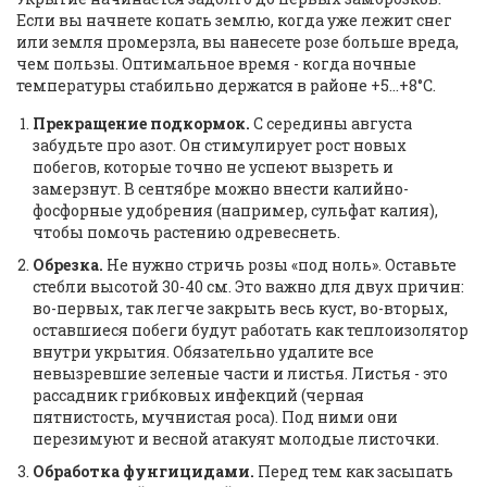
Если вы начнете копать землю, когда уже лежит снег
или земля промерзла, вы нанесете розе больше вреда,
чем пользы. Оптимальное время - когда ночные
температуры стабильно держатся в районе +5...+8°C.
Прекращение подкормок.
С середины августа
забудьте про азот. Он стимулирует рост новых
побегов, которые точно не успеют вызреть и
замерзнут. В сентябре можно внести калийно-
фосфорные удобрения (например, сульфат калия),
чтобы помочь растению одревеснеть.
Обрезка.
Не нужно стричь розы «под ноль». Оставьте
стебли высотой 30-40 см. Это важно для двух причин:
во-первых, так легче закрыть весь куст, во-вторых,
оставшиеся побеги будут работать как теплоизолятор
внутри укрытия. Обязательно удалите все
невызревшие зеленые части и листья. Листья - это
рассадник грибковых инфекций (черная
пятнистость, мучнистая роса). Под ними они
перезимуют и весной атакуят молодые листочки.
Обработка фунгицидами.
Перед тем как засыпать