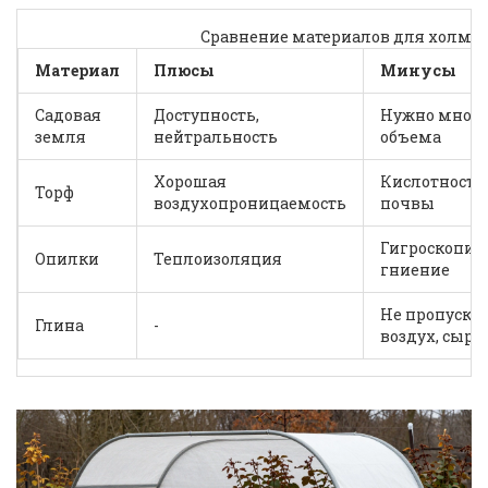
Сравнение материалов для холми
Материал
Плюсы
Минусы
Садовая
Доступность,
Нужно мног
земля
нейтральность
объема
Хорошая
Кислотность
Торф
воздухопроницаемость
почвы
Гигроскопич
Опилки
Теплоизоляция
гниение
Не пропуска
Глина
-
воздух, сыро