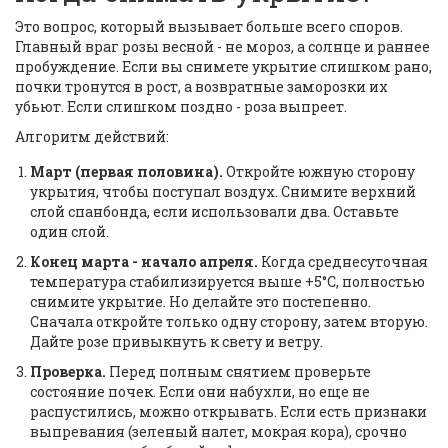
Это вопрос, который вызывает больше всего споров.
Главный враг розы весной - не мороз, а солнце и раннее
пробуждение. Если вы снимете укрытие слишком рано,
почки тронутся в рост, а возвратные заморозки их
убьют. Если слишком поздно - роза выпреет.
Алгоритм действий:
Март (первая половина).
Откройте южную сторону
укрытия, чтобы поступал воздух. Снимите верхний
слой спанбонда, если использовали два. Оставьте
один слой.
Конец марта - начало апреля.
Когда среднесуточная
температура стабилизируется выше +5°C, полностью
снимите укрытие. Но делайте это постепенно.
Сначала откройте только одну сторону, затем вторую.
Дайте розе привыкнуть к свету и ветру.
Проверка.
Перед полным снятием проверьте
состояние почек. Если они набухли, но еще не
распустились, можно открывать. Если есть признаки
выпревания (зеленый налет, мокрая кора), срочно