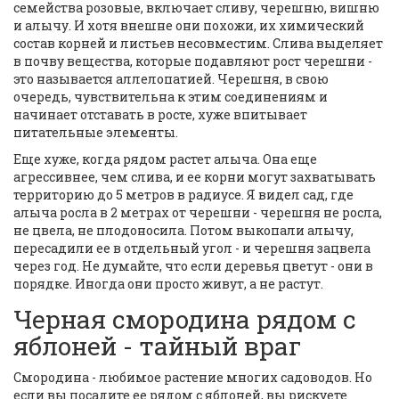
семейства розовые, включает сливу, черешню, вишню
и алычу
. И хотя внешне они похожи, их химический
состав корней и листьев несовместим. Слива выделяет
в почву вещества, которые подавляют рост черешни -
это называется аллелопатией. Черешня, в свою
очередь, чувствительна к этим соединениям и
начинает отставать в росте, хуже впитывает
питательные элементы.
Еще хуже, когда рядом растет алыча. Она еще
агрессивнее, чем слива, и ее корни могут захватывать
территорию до 5 метров в радиусе. Я видел сад, где
алыча росла в 2 метрах от черешни - черешня не росла,
не цвела, не плодоносила. Потом выкопали алычу,
пересадили ее в отдельный угол - и черешня зацвела
через год. Не думайте, что если деревья цветут - они в
порядке. Иногда они просто живут, а не растут.
Черная смородина рядом с
яблоней - тайный враг
Смородина - любимое растение многих садоводов. Но
если вы посадите ее рядом с яблоней, вы рискуете