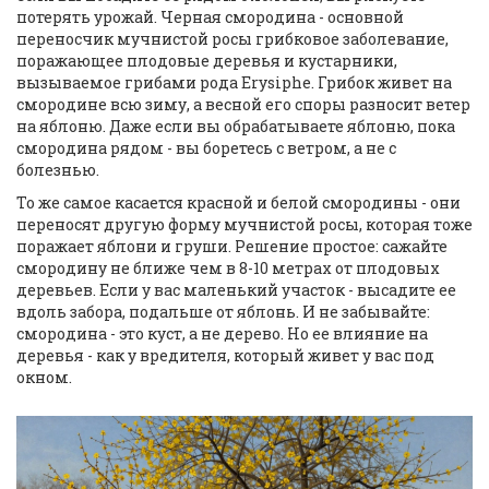
потерять урожай. Черная смородина - основной
переносчик
мучнистой росы
грибковое заболевание,
поражающее плодовые деревья и кустарники,
вызываемое грибами рода Erysiphe
. Грибок живет на
смородине всю зиму, а весной его споры разносит ветер
на яблоню. Даже если вы обрабатываете яблоню, пока
смородина рядом - вы боретесь с ветром, а не с
болезнью.
То же самое касается красной и белой смородины - они
переносят другую форму мучнистой росы, которая тоже
поражает яблони и груши. Решение простое: сажайте
смородину не ближе чем в 8-10 метрах от плодовых
деревьев. Если у вас маленький участок - высадите ее
вдоль забора, подальше от яблонь. И не забывайте:
смородина - это куст, а не дерево. Но ее влияние на
деревья - как у вредителя, который живет у вас под
окном.