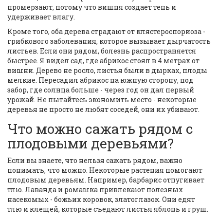
промерзают, потому что вишня создает тень и
удерживает влагу.
Кроме того, оба дерева страдают от клястероспориоза -
грибкового заболевания, которое вызывает дырчатость
листьев. Если они рядом, болезнь распространяется
быстрее. Я видел сад, где абрикос стоял в 4 метрах от
вишни. Дерево не росло, листья были в дырках, плоды
мелкие. Пересадил абрикос на южную сторону, под
забор, где солнца больше - через год он дал первый
урожай. Не пытайтесь экономить место - некоторые
деревья не просто не любят соседей, они их убивают.
Что можно сажать рядом с
плодовыми деревьями?
Если вы знаете, что нельзя сажать рядом, важно
понимать, что можно. Некоторые растения помогают
плодовым деревьям. Например, барбарис отпугивает
тлю. Лаванда и ромашка привлекают полезных
насекомых - божьих коровок, златоглазок. Они едят
тлю и клещей, которые съедают листья яблонь и груш.