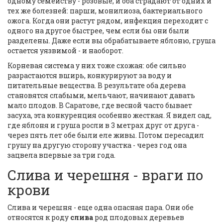
одному семейству - розовые, и оба страдают от одних и
тех же болезней: парши, монилиоза, бактериального
ожога. Когда они растут рядом, инфекция переходит с
одного на другое быстрее, чем если бы они были
разделены. Даже если вы обрабатываете яблоню, груша
остается уязвимой - и наоборот.
Корневая система у них тоже схожая: обе сильно
разрастаются вширь, конкурируют за воду и
питательные вещества. В результате оба дерева
становятся слабыми, мельчают, начинают давать
мало плодов. В Саратове, где весной часто бывает
засуха, эта конкуренция особенно жесткая. Я видел сад,
где яблоня и груша росли в 3 метрах друг от друга -
через пять лет обе были еле живы. Потом пересадил
грушу на другую сторону участка - через год она
зацвела впервые за три года.
Слива и черешня - враги по
крови
Слива и черешня - еще одна опасная пара. Они обе
относятся к роду
слива
род плодовых деревьев