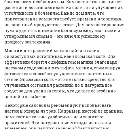
богатое всем необходимым. Компост не только питает
растения и восстанавливает их силы, но и улучшает их
устойчивость к болезням. Важно помнить, что
приготовление компоста требует времени и терпения,
но конечный продукт того стоит. Для компостирования
нужно уделять внимание балансу между азотными и
углеродными слоями – это ключ к успешному
процессу разложения.
Магний
для растений можно найти в таких
биодоступных источниках, как эпсомская соль. Она
эффективно борется с дефицитом магния благодаря
высокому содержанию сульфата магния, стимулируя
фотосинтез и способствуя укреплению клеточных
стенок. Эпсомская соль – это не только средство для
улучшения состояния растений, но и натуральное
средство для ухода за телом, что делает её особенно
ценной в хозяйстве.
Некоторые садоводы рекомендуют использовать
настои и отвары из трав. Например, настой из крапивы
помогает не только удобрению, но и защите от
вредителей. Эти натуральные методы испытаны
временем, они ценятся за свою эффективность и