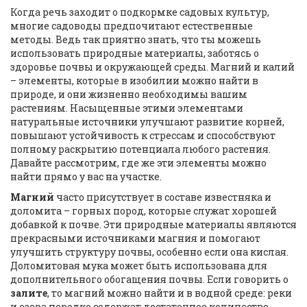
Когда речь заходит о подкормке садовых культур,
многие садоводы предпочитают естественные
методы. Ведь так приятно знать, что ты можешь
использовать природные материалы, заботясь о
здоровье почвы и окружающей среды. Магний и калий
– элементы, которые в изобилии можно найти в
природе, и они жизненно необходимы вашим
растениям. Насыщенные этими элементами
натуральные источники улучшают развитие корней,
повышают устойчивость к стрессам и способствуют
полному раскрытию потенциала любого растения.
Давайте рассмотрим, где же эти элементы можно
найти прямо у вас на участке.
Магний
часто присутствует в составе известняка и
доломита – горных пород, которые служат хорошей
добавкой к почве. Эти природные материалы являются
прекрасными источниками магния и помогают
улучшить структуру почвы, особенно если она кислая.
Доломитовая мука может быть использована для
дополнительного обогащения почвы. Если говорить о
залите
, то магний можно найти и в водной среде: реки
и озера нередко содержат достаточное количество