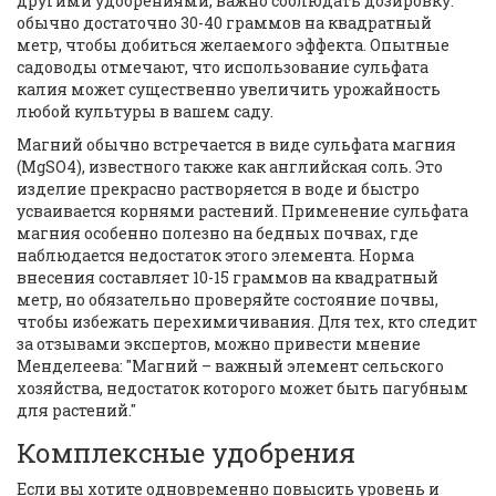
другими удобрениями, важно соблюдать дозировку:
обычно достаточно 30-40 граммов на квадратный
метр, чтобы добиться желаемого эффекта. Опытные
садоводы отмечают, что использование сульфата
калия может существенно увеличить урожайность
любой культуры в вашем саду.
Магний обычно встречается в виде сульфата магния
(MgSO4), известного также как английская соль. Это
изделие прекрасно растворяется в воде и быстро
усваивается корнями растений. Применение сульфата
магния особенно полезно на бедных почвах, где
наблюдается недостаток этого элемента. Норма
внесения составляет 10-15 граммов на квадратный
метр, но обязательно проверяйте состояние почвы,
чтобы избежать перехимичивания. Для тех, кто следит
за отзывами экспертов, можно привести мнение
Менделеева: "Магний – важный элемент сельского
хозяйства, недостаток которого может быть пагубным
для растений."
Комплексные удобрения
Если вы хотите одновременно повысить уровень и