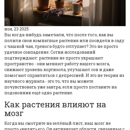
ноя, 23 2025
Вы когда-нибудь замечали, что после того, как вы
полили свои комнатные растения или посидели в саду
с чашкой чая, тревога будто отступает? Это не просто
удачное совпадение. Сотни исследований
подтверждают: растения не просто украшают
пространство - они меняют работу вашего мозга,
снижают уровень кортизола, улучшают сон и даже
помогают справляться с депрессией. И это не теория из
научного журнала - это то, что вы можете
почувствовать уже завтра, если просто поставите на
подоконник ещё одно растение.
Как растения влияют на
мозг
Когда вы смотрите на зелёный лист, ваш мозг не
просто «видит» его. Он активирует области, связанные с