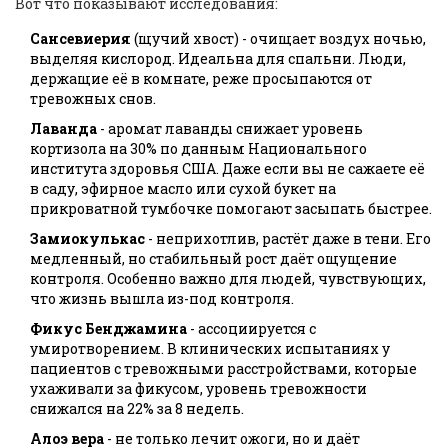
Вот что показывают исследования:
Сансевиерия
(щучий хвост) - очищает воздух ночью,
выделяя кислород. Идеальна для спальни. Люди,
держащие её в комнате, реже просыпаются от
тревожных снов.
Лаванда
- аромат лаванды снижает уровень
кортизола на 30% по данным Национального
института здоровья США. Даже если вы не сажаете её
в саду, эфирное масло или сухой букет на
прикроватной тумбочке помогают засыпать быстрее.
Замиокулькас
- неприхотлив, растёт даже в тени. Его
медленный, но стабильный рост даёт ощущение
контроля. Особенно важно для людей, чувствующих,
что жизнь вышла из-под контроля.
Фикус Бенджамина
- ассоциируется с
умиротворением. В клинических испытаниях у
пациентов с тревожными расстройствами, которые
ухаживали за фикусом, уровень тревожности
снижался на 22% за 8 недель.
Алоэ вера
- не только лечит ожоги, но и даёт