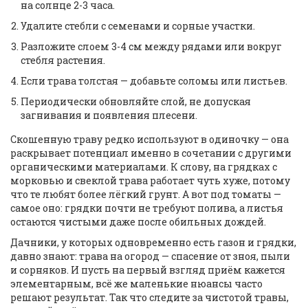
на солнце 2-3 часа.
Удалите стебли с семенами и сорные участки.
Разложите слоем 3-4 см между рядами или вокруг
стебля растения.
Если трава толстая — добавьте соломы или листьев.
Периодически обновляйте слой, не допуская
загнивания и появления плесени.
Скошенную траву редко используют в одиночку — она
раскрывает потенциал именно в сочетании с другими
органическими материалами. К слову, на грядках с
морковью и свеклой трава работает чуть хуже, потому
что те любят более лёгкий грунт. А вот под томаты —
самое оно: грядки почти не требуют полива, а листья
остаются чистыми даже после обильных дождей.
Дачники, у которых одновременно есть газон и грядки,
давно знают: трава на огород — спасение от зноя, пыли
и сорняков. И пусть на первый взгляд приём кажется
элементарным, всё же маленькие нюансы часто
решают результат. Так что следите за чистотой травы,