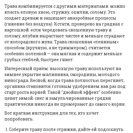
Трава комбинируется с другими материалами: можно
класть еловую хвою, стружку, опилки, солому. Это
создает дренаж и защищает анаэробные процессы
(гниение без воздуха). Кстати, проверено на грядках с
картошкой: если чередовать скошенную траву и
солому, клубни вырастают чистее и меньше страдают
от колорадского жука. Трава скошенная «ленивым»
способом (вручную, а не триммером), считается
особенно полезной — она мягкая и содержит меньше
грубых стеблей, быстрее гниет.
Интересный приём: высохшую траву используют на
зимнее укрытие малинника, смородины, молодого
винограда. Весной, когда трава полностью перегниёт,
органика становится готовым удобрением как раз под
старт роста корней. Такой "двойной эффект" особенно
ценят зимой: снег и замульчированные грядки
практически никогда не промерзают до самого корня.
Вот краткая инструкция для тех, кто хочет
попробовать:
Соберите траву после стрижки, дайте ей подсохнуть