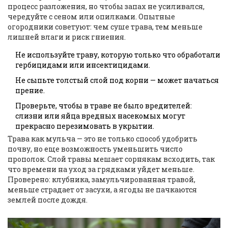
процесс разложения, но чтобы запах не усиливался,
чередуйте с сеном или опилками. Опытные
огородники советуют: чем суше трава, тем меньше
лишней влаги и риск гниения.
Не используйте траву, которую только что обработали
гербицидами или инсектицидами.
Не сыпьте толстый слой под корни — может начаться
прение.
Проверьте, чтобы в траве не было вредителей:
слизни или яйца вредных насекомых могут
прекрасно перезимовать в укрытии.
Трава как мульча — это не только способ удобрить
почву, но еще возможность уменьшить число
прополок. Слой травы мешает сорнякам всходить, так
что времени на уход за грядками уйдет меньше.
Проверено: клубника, замульчированная травой,
меньше страдает от засухи, а ягоды не пачкаются
землей после дождя.