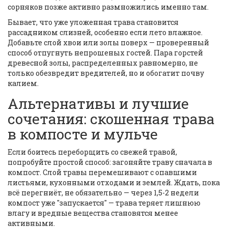
сорняков позже активно размножились именно там.
Бывает, что уже уложенная трава становится
рассадником слизней, особенно если лето влажное.
Добавьте слой хвои или золы поверх — проверенный
способ отпугнуть непрошеных гостей. Пара горстей
древесной золы, распределенных равномерно, не
только обезвредит вредителей, но и обогатит почву
калием.
Альтернативы и лучшие
сочетания: скошенная трава
в компосте и мульче
Если боитесь переборщить со свежей травой,
попробуйте простой способ: загоняйте траву сначала в
компост. Слой травы перемешивают с опавшими
листьями, кухонными отходами и землей. Ждать, пока
всё перегниёт, не обязательно — через 1,5-2 недели
компост уже "запускается" — трава теряет лишнюю
влагу и вредные вещества становятся менее
активными.