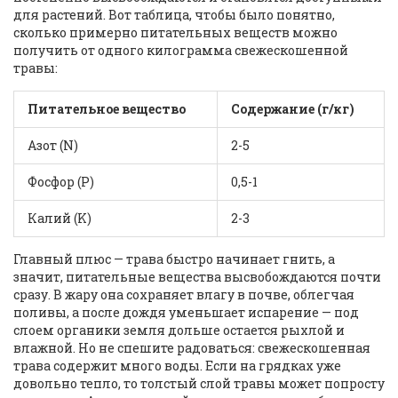
для растений. Вот таблица, чтобы было понятно,
сколько примерно питательных веществ можно
получить от одного килограмма свежескошенной
травы:
Питательное вещество
Содержание (г/кг)
Азот (N)
2-5
Фосфор (P)
0,5-1
Калий (K)
2-3
Главный плюс — трава быстро начинает гнить, а
значит, питательные вещества высвобождаются почти
сразу. В жару она сохраняет влагу в почве, облегчая
поливы, а после дождя уменьшает испарение — под
слоем органики земля дольше остается рыхлой и
влажной. Но не спешите радоваться: свежескошенная
трава содержит много воды. Если на грядках уже
довольно тепло, то толстый слой травы может попросту