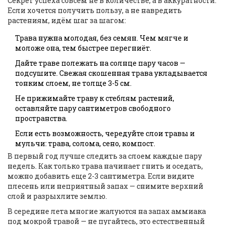
Секрет успеха совсем не в количестве, а в аккуратности.
Если хочется получить пользу, а не навредить
растениям, идём шаг за шагом:
Трава нужна молодая, без семян. Чем мягче и
моложе она, тем быстрее перегниёт.
Дайте траве полежать на солнце пару часов —
подсушите. Свежая скошенная трава укладывается
тонким слоем, не толще 3-5 см.
Не прижимайте траву к стеблям растений,
оставляйте пару сантиметров свободного
пространства.
Если есть возможность, чередуйте слои травы и
мульчи: трава, солома, сено, компост.
В первый год лучше следить за слоем каждые пару
недель. Как только трава начинает гнить и оседать,
можно добавить еще 2-3 сантиметра. Если видите
плесень или неприятный запах — снимите верхний
слой и разрыхлите землю.
В середине лета многие жалуются на запах аммиака
под мокрой травой — не пугайтесь, это естественный