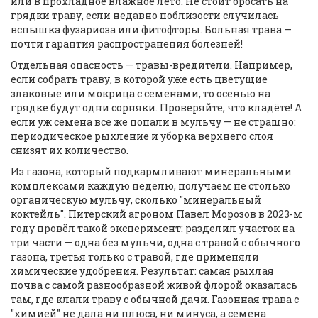
или в прохладное влажное лето. Не стоит бросать на
грядки траву, если недавно поблизости случилась
вспышка фузариоза или фитофторы. Больная трава —
почти гарантия распространения болезней!
Отдельная опасность — травы-вредители. Например,
если собрать траву, в которой уже есть цветущие
злаковые или мокрица с семенами, то осенью на
грядке будут одни сорняки. Проверяйте, что кладёте! А
если уж семена все же попали в мульчу — не страшно:
периодическое рыхление и уборка верхнего слоя
снизят их количество.
Из газона, который подкармливают минеральными
комплексами каждую неделю, получаем не столько
органическую мульчу, сколько "минеральный
коктейль". Питерский агроном Павел Морозов в 2023-м
году провёл такой эксперимент: разделил участок на
три части — одна без мульчи, одна с травой с обычного
газона, третья только с травой, где применяли
химические удобрения. Результат: самая рыхлая
почва с самой разнообразной живой флорой оказалась
там, где клали траву с обычной дачи. Газонная трава с
"химией" не дала ни плюса, ни минуса, а семена