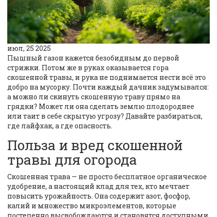
июл, 25 2025
Пышный газон кажется безобидным до первой
стрижки. Потом же в руках оказывается гора
скошенной травы, и рука не поднимается нести всё это
добро на мусорку. Почти каждый дачник задумывался:
а можно ли скинуть скошенную траву прямо на
грядки? Может ли она сделать землю плодороднее
или таит в себе скрытую угрозу? Давайте разбираться,
где лайфхак, а где опасность.
Польза и вред скошенной
травы для огорода
Скошенная трава — не просто бесплатное органическое
удобрение, а настоящий клад для тех, кто мечтает
повысить урожайность. Она содержит азот, фосфор,
калий и множество микроэлементов, которые
постепенно высвобождаются и становятся доступными