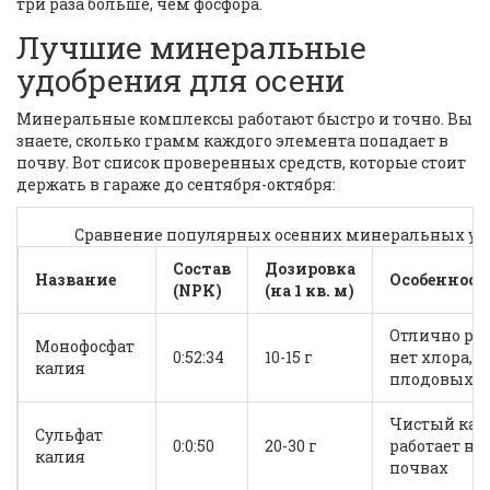
три раза больше, чем фосфора.
Лучшие минеральные
удобрения для осени
Минеральные комплексы работают быстро и точно. Вы
знаете, сколько грамм каждого элемента попадает в
почву. Вот список проверенных средств, которые стоит
держать в гараже до сентября-октября:
Сравнение популярных осенних минеральных уд
Состав
Дозировка
Название
Особенност
(NPK)
(на 1 кв. м)
Отлично рас
Монофосфат
0:52:34
10-15 г
нет хлора, 
калия
плодовых
Чистый кал
Сульфат
0:0:50
20-30 г
работает на
калия
почвах