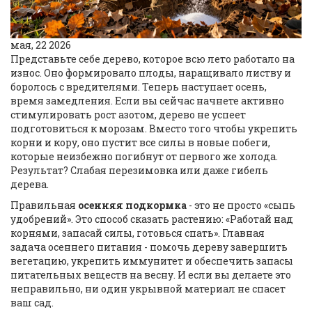
мая, 22 2026
Представьте себе дерево, которое всю лето работало на
износ. Оно формировало плоды, наращивало листву и
боролось с вредителями. Теперь наступает осень,
время замедления. Если вы сейчас начнете активно
стимулировать рост азотом, дерево не успеет
подготовиться к морозам. Вместо того чтобы укрепить
корни и кору, оно пустит все силы в новые побеги,
которые неизбежно погибнут от первого же холода.
Результат? Слабая перезимовка или даже гибель
дерева.
Правильная
осенняя подкормка
- это не просто «сыпь
удобрений». Это способ сказать растению: «Работай над
корнями, запасай силы, готовься спать». Главная
задача осеннего питания - помочь дереву завершить
вегетацию, укрепить иммунитет и обеспечить запасы
питательных веществ на весну. И если вы делаете это
неправильно, ни один укрывной материал не спасет
ваш сад.