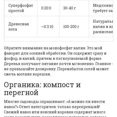
Суперфосфат
Медленнод
0:20:0
30-40 г
простой
требует зад
Натуральны
Древесная
~0:3:10
100-200 г
калия и кал
зола
раскисляет 
Обратите внимание на монофосфат калия. Это мой
фаворит для осенней обработки. Он содержит сразу и
фосфор, и калий, причем в легкоусвояемой форме.
Деревья получают питание почти мгновенно. Главное -
не превышайте дозировку. Переизбыток солей может
сжечь мелкие корешки.
Органика: компост и
перегной
Многие садоводы спрашивают: «А можно ли внести
навоз?» Ответ категоричен: только перепревший!
Свежий навоз или конский коровяк содержат много