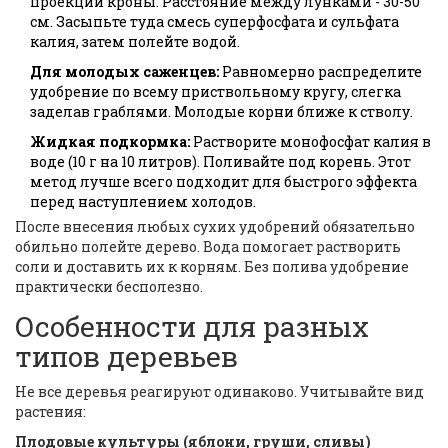
проекции кроны. Расстояние между лунками - 30-50
см. Засыпьте туда смесь суперфосфата и сульфата
калия, затем полейте водой.
Для молодых саженцев:
Равномерно распределите
удобрение по всему приствольному кругу, слегка
заделав граблями. Молодые корни ближе к стволу.
Жидкая подкормка:
Растворите монофосфат калия в
воде (10 г на 10 литров). Поливайте под корень. Этот
метод лучше всего подходит для быстрого эффекта
перед наступлением холодов.
После внесения любых сухих удобрений обязательно
обильно полейте дерево. Вода помогает растворить
соли и доставить их к корням. Без полива удобрение
практически бесполезно.
Особенности для разных
типов деревьев
Не все деревья реагируют одинаково. Учитывайте вид
растения:
Плодовые культуры (яблони, груши, сливы)