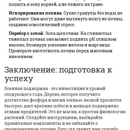
попасть в зону корней, а не лежать на траве.
Игнорирование полива.
Сухие гранулы без воды не
работают. Они могут даже вытянуть влагу из почвы,
создавая осмотический стресс.
Перебор с золой.
Зола щелочная. На глинистых
тяжелых почвах она может поднять pH слишком
высоко, блокируя усвоение железа и марганца.
Проверьте кислотность почвы перед массовым
внесением.
Заключение: подготовка к
успеху
Осенняя подкормка - это инвестиция в урожай
следующего года. Дерево, которое получило
достаточно фосфора и калия осенью, весной проснется
быстрее, даст крепкие побеги и меньше подвержено
атакам вредителей. Это не магия, а простая физиология
растений. Следуйте инструкциям, выбирайте
правильные компоненты и не забывайте о
своевременном поливе. Ваш сад скажет вам спасибо