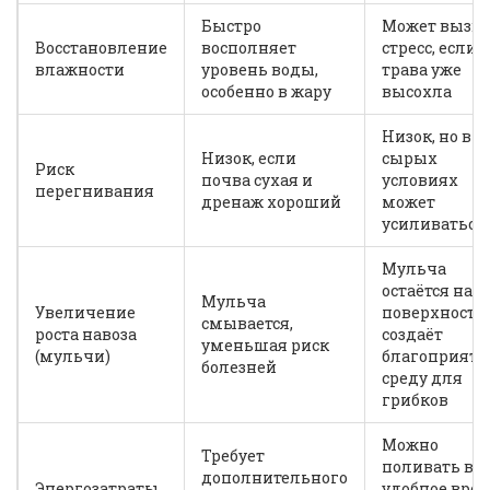
Быстро
Может вызва
Восстановление
восполняет
стресс, если
влажности
уровень воды,
трава уже
особенно в жару
высохла
Низок, но в
Низок, если
сырых
Риск
почва сухая и
условиях
перегнивания
дренаж хороший
может
усиливаться
Мульча
остаётся на
Мульча
Увеличение
поверхности,
смывается,
роста навоза
создаёт
уменьшая риск
(мульчи)
благоприят
болезней
среду для
грибков
Можно
Требует
поливать в
дополнительного
Энергозатраты
удобное врем