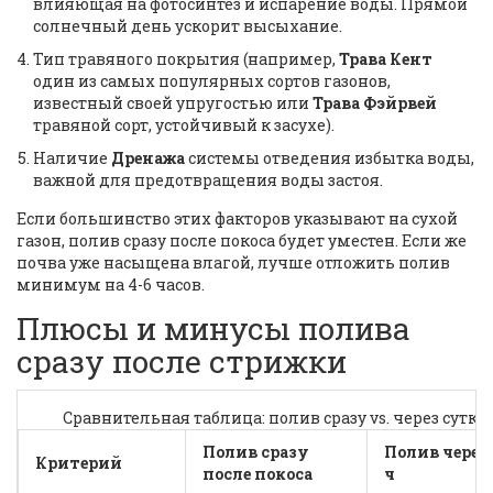
влияющая на фотосинтез и испарение воды
. Прямой
солнечный день ускорит высыхание.
Тип травяного покрытия (например,
Трава Кент
один из самых популярных сортов газонов,
известный своей упругостью
или
Трава Фэйрвей
травяной сорт, устойчивый к засухе
).
Наличие
Дренажа
системы отведения избытка воды,
важной для предотвращения воды застоя
.
Если большинство этих факторов указывают на сухой
газон, полив сразу после покоса будет уместен. Если же
почва уже насыщена влагой, лучше отложить полив
минимум на 4-6 часов.
Плюсы и минусы полива
сразу после стрижки
Сравнительная таблица: полив сразу vs. через сутки
Полив сразу
Полив через 
Критерий
после покоса
ч