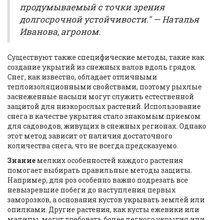
продумываемый с точки зрения
долгосрочной устойчивости." — Наталья
Иванова, агроном.
Существуют также специфические методы, такие как
создание укрытий из снежных валов вдоль грядок.
Снег, как известно, обладает отличными
теплоизоляционными свойствами, поэтому рыхлые
заснеженные насыпи могут служить естественной
защитой для низкорослых растений. Использование
снега в качестве укрытия стало знакомым приемом
для садоводов, живущих в снежных регионах. Однако
этот метод зависит от наличия достаточного
количества снега, что не всегда предсказуемо.
Знание
мелких особенностей каждого растения
помогает выбирать правильные методы защиты.
Например, для роз особенно важно подрезать все
невызревшие побеги до наступления первых
заморозков, а основания кустов укрывать землёй или
опилками. Другие растения, как кусты ежевики или
малины, могут требовать более легкого укрытия или