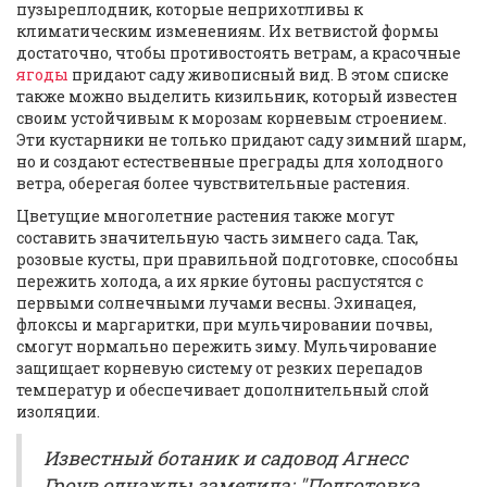
пузыреплодник, которые неприхотливы к
климатическим изменениям. Их ветвистой формы
достаточно, чтобы противостоять ветрам, а красочные
ягоды
придают саду живописный вид. В этом списке
также можно выделить кизильник, который известен
своим устойчивым к морозам корневым строением.
Эти кустарники не только придают саду зимний шарм,
но и создают естественные преграды для холодного
ветра, оберегая более чувствительные растения.
Цветущие многолетние растения также могут
составить значительную часть зимнего сада. Так,
розовые кусты, при правильной подготовке, способны
пережить холода, а их яркие бутоны распустятся с
первыми солнечными лучами весны. Эхинацея,
флоксы и маргаритки, при мульчировании почвы,
смогут нормально пережить зиму. Мульчирование
защищает корневую систему от резких перепадов
температур и обеспечивает дополнительный слой
изоляции.
Известный ботаник и садовод Агнесс
Гроув однажды заметила: "Подготовка