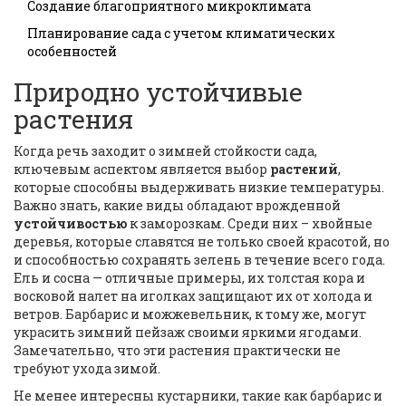
Создание благоприятного микроклимата
Планирование сада с учетом климатических
особенностей
Природно устойчивые
растения
Когда речь заходит о зимней стойкости сада,
ключевым аспектом является выбор
растений
,
которые способны выдерживать низкие температуры.
Важно знать, какие виды обладают врожденной
устойчивостью
к заморозкам. Среди них – хвойные
деревья, которые славятся не только своей красотой, но
и способностью сохранять зелень в течение всего года.
Ель и сосна — отличные примеры, их толстая кора и
восковой налет на иголках защищают их от холода и
ветров. Барбарис и можжевельник, к тому же, могут
украсить зимний пейзаж своими яркими ягодами.
Замечательно, что эти растения практически не
требуют ухода зимой.
Не менее интересны кустарники, такие как барбарис и