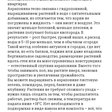
квартирах.
Аэрапоника тесно связана с
гидропоникой
,
выращиванием растений в воде с питательными
добавками
, но отличается тем, что корни не
погружены в жидкость — они висят в воздухе. Это
значит меньше болезней, меньше плесени, и
растения получают больше кислорода. В
результате — рост быстрее, урожай выше, а расход
воды в 5–10 раз меньше, чем в обычном огороде.
Такой метод особенно актуален в городах, где нет
земли, но есть балкон, лоджия или даже кладовка.
Вертикальное садоводство
,
размещение растений
вдоль стен или на многоуровневых конструкциях
— естественный спутник аэрапоники. Вместо того
чтобы занимать пол, вы растите вверх, экономя
пространство и увеличивая урожайность.
Вы можете выращивать в аэрапонике листовую
зелень, помидоры, перец, базилик и даже
клубнику. Растения не требуют сложного ухода —
нужно лишь следить за тем, чтобы распылитель
работал, раствор был свежим, а температура не
падала ниже +18°C. Нет необходимости в
подкормках в виде навоза или компоста — всё, что