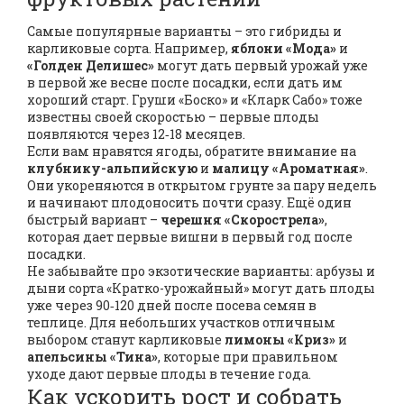
Самые популярные варианты – это гибриды и
карликовые сорта. Например,
яблони «Мода»
и
«Голден Делишес»
могут дать первый урожай уже
в первой же весне после посадки, если дать им
хороший старт. Груши «Боско» и «Кларк Сабо» тоже
известны своей скоростью – первые плоды
появляются через 12‑18 месяцев.
Если вам нравятся ягоды, обратите внимание на
клубнику-альпийскую
и
малицу «Ароматная»
.
Они укореняются в открытом грунте за пару недель
и начинают плодоносить почти сразу. Ещё один
быстрый вариант –
черешня «Скорострела»
,
которая дает первые вишни в первый год после
посадки.
Не забывайте про экзотические варианты: арбузы и
дыни сорта «Кратко-урожайный» могут дать плоды
уже через 90‑120 дней после посева семян в
теплице. Для небольших участков отличным
выбором станут карликовые
лимоны «Криз»
и
апельсины «Тина»
, которые при правильном
уходе дают первые плоды в течение года.
Как ускорить рост и собрать