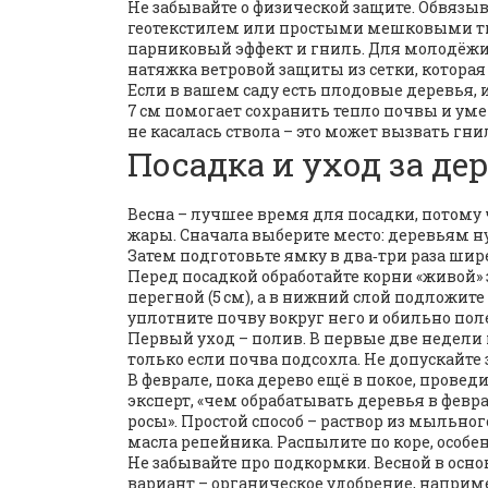
Не забывайте о физической защите. Обвязы
геотекстилем или простыми мешковыми тка
парниковый эффект и гниль. Для молодёжи,
натяжка ветровой защиты из сетки, которая
Если в вашем саду есть плодовые деревья, 
7 см помогает сохранить тепло почвы и ум
не касалась ствола – это может вызвать гни
Посадка и уход за де
Весна – лучшее время для посадки, потому 
жары. Сначала выберите место: деревьям ну
Затем подготовьте ямку в два‑три раза шир
Перед посадкой обработайте корни «живой» 
перегной (5 см), а в нижний слой подложит
уплотните почву вокруг него и обильно пол
Первый уход – полив. В первые две недели п
только если почва подсохла. Не допускайте 
В феврале, пока дерево ещё в покое, прове
эксперт, «чем обрабатывать деревья в фев
росы». Простой способ – раствор из мыльног
масла репейника. Распылите по коре, особе
Не забывайте про подкормки. Весной в осно
вариант – органическое удобрение, например,