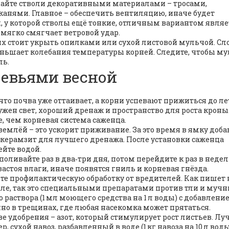
вайте стволи декоративными материалами – тросами,
нями. Главное – обеспечить вентиляцию, иначе будет
 у которой стволы ещё тонкие, отличным вариантом являе
 мягко смягчает ветровой удар.
их стоит укрыть опилками или сухой листовой мульчой. Сло
еньшает колебания температуры корней. Следите, чтобы м
ль.
ревьями весной
что почва уже оттаивает, а корни успевают прижиться до л
жен свет, хороший дренаж и пространство для роста кроны
е, чем корневая система саженца.
землёй – это ускорит приживание. За это время в ямку доба
е керамзит для лучшего дренажа. После установки саженца
ейте водой.
оливайте раз в два‑три дня, потом перейдите к раз в недел
застоя влаги, иначе появятся гниль и корневая гнёзда.
дите профилактическую обработку от вредителей. Как пишет
рале, так это специальными препаратами против тли и мучн
о раствора (1 мл моющего средства на 1 л воды) с добавлени
нно в трещинах, где любая насекомка может прятаться.
ве удобрения – азот, который стимулирует рост листьев. Л
 сухой навоз, разбавленный в воде (1 кг навоза на 10 л воды