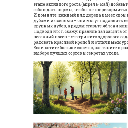
этапе активного роста (апрель‑май) добавьт
соблюдать нормы, чтобы не «перекормить» 
И помните: каждый вид дерева имеет свои 
дубами и ясенями – они могут подавлять её
крупных дубов, а рядом ставьте яблони или
Подводя итог, скажу: правильная защита о
весенний посев – это три кита здорового с
радовать красивой кроной и отличными ур
Если хотите больше советов, загляните в ра
выборе лучших сортов и секретах ухода.