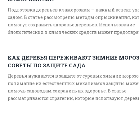
Подготовка деревьев к заморозкам — важный аспект ухо
садом. В статье рассмотрены методы опрыскивания, ко
помогут сохранить здоровье деревьев. Использование
биологических и химических средств может предотвра
повреждения в период похолодания. Даем советы о том
каким раствором лучше работать и как правильно его
нанести. Статья будет полезна садоводам, стремящимс
КАК ДЕРЕВЬЯ ПЕРЕЖИВАЮТ ЗИМНИЕ МОРОЗ
защитить свои посадки.
СОВЕТЫ ПО ЗАЩИТЕ САДА
Деревья нуждаются в защите от суровых зимних морозов
понимание их естественных механизмов защиты може
помочь садоводам сохранить их здоровье. В статье
рассматриваются стратегии, которые используют дерев
чтобы пережить холодный сезон, и советы, как можно
дополнительно помочь им. Мы обсудим, как правильн
подготовить деревья к зиме и как использовать приро
возможности растений для их защиты.