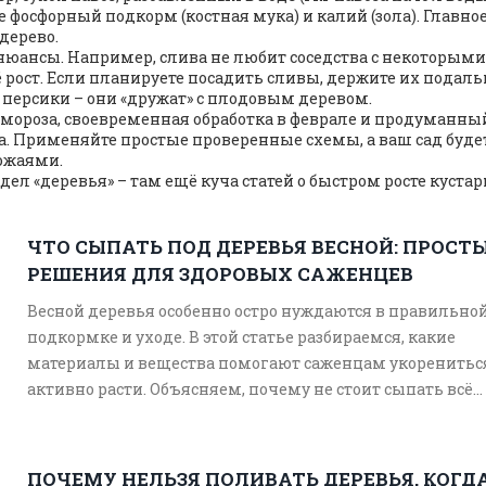
е фосфорный подкорм (костная мука) и калий (зола). Главное
дерево.
нюансы. Например, слива не любит соседства с некоторыми
 рост. Если планируете посадить сливы, держите их подаль
 персики – они «дружат» с плодовым деревом.
т мороза, своевременная обработка в феврале и продуманны
ада. Применяйте простые проверенные схемы, а ваш сад буде
ожаями.
здел «деревья» – там ещё куча статей о быстром росте кустар
ЧТО СЫПАТЬ ПОД ДЕРЕВЬЯ ВЕСНОЙ: ПРОСТ
РЕШЕНИЯ ДЛЯ ЗДОРОВЫХ САЖЕНЦЕВ
Весной деревья особенно остро нуждаются в правильно
подкормке и уходе. В этой статье разбираемся, какие
материалы и вещества помогают саженцам укоренитьс
активно расти. Объясняем, почему не стоит сыпать всё
подряд и что действительно работает. Даём советы по
грамотному применению удобрений и мульчи. Всё прос
по делу, чтобы ваши деревья росли крепкими.
ПОЧЕМУ НЕЛЬЗЯ ПОЛИВАТЬ ДЕРЕВЬЯ, КОГД