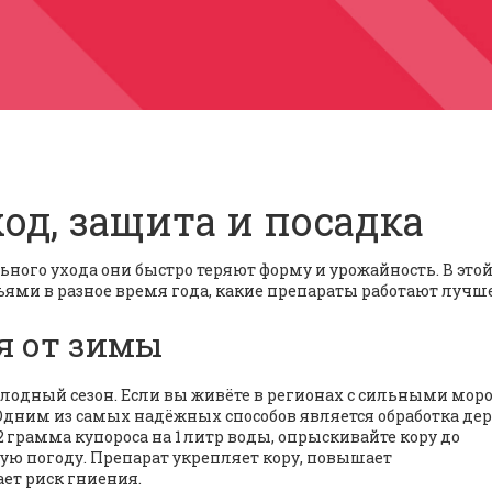
ход, защита и посадка
льного ухода они быстро теряют форму и урожайность. В это
евьями в разное время года, какие препараты работают лучш
я от зимы
лодный сезон. Если вы живёте в регионах с сильными мор
 Одним из самых надёжных способов является обработка де
 грамма купороса на 1 литр воды, опрыскивайте кору до
хую погоду. Препарат укрепляет кору, повышает
ет риск гниения.