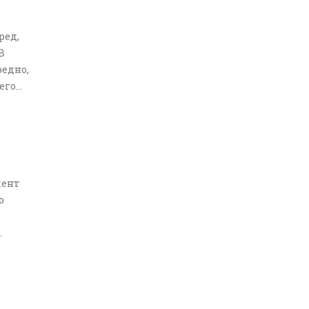
ред,
В
редно,
его
ы, и
мент
о
ых