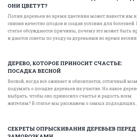
ОНИ ЦВЕТУТ?
Полив деревьев во время цветения может нанести им в
снизив качество плодов и создав условия для болезней. 
статье обсуждаются причины, почему это может быть в
и даются советы по уходу за деревьями во время весенн
цветения, чтобы они росли здоровыми и крепкими.
Исследуются ошибки, которые часто допускают садовод
лучшие методы ухода, чтобы избежать негативных
ДЕРЕВО, КОТОРОЕ ПРИНОСИТ СЧАСТЬЕ:
последствий во время цветения.
ПОСАДКА ВЕСНОЙ
Весной, когда всё оживает и обновляется, отличный мо
подумать о посадке деревьев на участке. Но какое дерев
выбрать, чтобы оно приносило счастье и радость всем
жителям? В статье мы расскажем о самых подходящих
деревьях для весенней посадки. Узнайте, какое дерево
подарит вашему дому уют и тепло, а также об интересн
фактах о воздействии деревьев на наше благополучие.
СЕКРЕТЫ ОПРЫСКИВАНИЯ ДЕРЕВЬЕВ ПЕРЕД
ЗАМОРОЗКАМИ