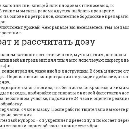
е колонии тли, клещей или плодовых гнилосевых, то
В такие моменты рекомендуется выбрать препарат с
 на основе пиретроидов, системные бордосские препараты
ов.
ю уничтожит урожай. Чем раньше вы вмешаетесь, тем меньш
 растение.
ат и рассчитать дозу
нашем каталоге есть статьи о тле, мучных тлям, клещах и
ктивный ингредиент: для тли часто используют пиретрины
льфат.
 концентрации, указанной в инструкции. В большинстве сл
оды. Переполнение концентрации не ускорит действие, а то
очву.
редварительного полива, чтобы листья открылись и химик
одые всходы, выбирайте препараты с низкой фитотоксичнос
 на небольшом участке, подождите 24 часа и оцените реакц
 обработку.
 перчатки, очки и маску. После работы тщательно вымоете р
ругие растения.
елезный купорос – он укрепляет древесину и помогает пер
олив стволов и корневой зоны в конце сентября.