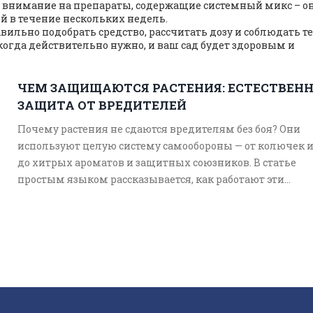
ите внимание на препараты, содержащие системный микс – о
й в течение нескольких недель.
авильно подобрать средство, рассчитать дозу и соблюдать т
 когда действительно нужно, и ваш сад будет здоровым и
ЧЕМ ЗАЩИЩАЮТСЯ РАСТЕНИЯ: ЕСТЕСТВЕН
ЗАЩИТА ОТ ВРЕДИТЕЛЕЙ
Почему растения не сдаются вредителям без боя? Они
используют целую систему самообороны — от колючек и
до хитрых ароматов и защитных союзников. В статье
простым языком рассказывается, как работают эти
механизмы и чем они полезны для садоводов. Будет и
несколько примеров, чтобы защитить свой огород или
цветник без лишних химикатов. Всё о том, чем реально
может помочь природа.