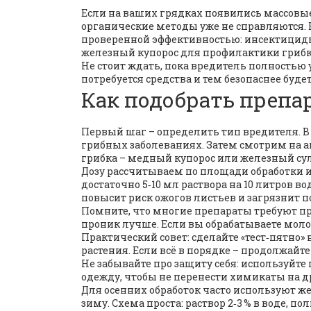
Если на ваших грядках появились массовы
органические методы уже не справляются. 
проверенной эффективностью: инсектициды
железный купорос для профилактики грибк
Не стоит ждать, пока вредитель полность
потребуется средства и тем безопаснее будет
Как подобрать препар
Первый шаг – определить тип вредителя. В 
грибных заболеваниях. Затем смотрим на а
грибка – медный купорос или железный су
Дозу рассчитываем по площади обработки и
достаточно 5‑10 мл раствора на 10 литров в
повысит риск ожогов листьев и загрязнит п
Помните, что многие препараты требуют п
проник лучше. Если вы обрабатываете мол
Практический совет: сделайте «тест‑пятно»
растения. Если всё в порядке – продолжайте
Не забывайте про защиту себя: используйте
одежду, чтобы не перенести химикаты на д
Для осенних обработок часто используют ж
зиму. Схема проста: раствор 2‑3 % в воде, п