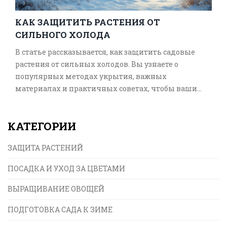
КАК ЗАЩИТИТЬ РАСТЕНИЯ ОТ
СИЛЬНОГО ХОЛОДА
В статье рассказывается, как защитить садовые
растения от сильных холодов. Вы узнаете о
популярных методах укрытия, важных
материалах и практичных советах, чтобы ваши
растения пережили зиму. Особенное внимание
уделяется избеганию ошибок, которые могут
КАТЕГОРИИ
навредить растениям. Узнайте, как правильно
подготовить свой сад, чтобы весной он расцвел с
ЗАЩИТА РАСТЕНИЙ
новыми силами.
ПОСАДКА И УХОД ЗА ЦВЕТАМИ
ВЫРАЩИВАНИЕ ОВОЩЕЙ
ПОДГОТОВКА САДА К ЗИМЕ