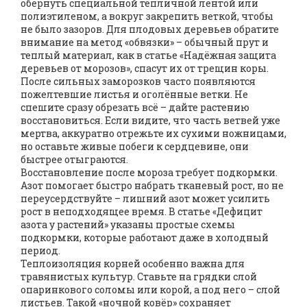
обернуть специальной тепличной лентой или
полиэтиленом, а вокруг закрепить веткой, чтобы
не было зазоров. Для плодовых деревьев обратите
внимание на метод «обвязки» – обычный прут и
теплый материал, как в статье «Надёжная защита
деревьев от морозов», спасут их от трещин коры.
После сильных заморозков часто появляются
пожелтевшие листья и оголённые ветки. Не
спешите сразу обрезать всё – дайте растению
восстановиться. Если видите, что часть ветвей уже
мертва, аккуратно отрежьте их сухими ножницами,
но оставьте живые побеги к сердцевине, они
быстрее отыграются.
Восстановление после мороза требует подкормки.
Азот помогает быстро набрать тканевый рост, но не
переусердствуйте – лишний азот может усилить
рост в неподходящее время. В статье «Дефицит
азота у растений» указаны простые схемы
подкормки, которые работают даже в холодный
период.
Теплоизоляция корней особенно важна для
травянистых культур. Ставьте на грядки слой
опаринкового соломы или корой, а под него – слой
листьев. Такой «ночной ковёр» сохраняет