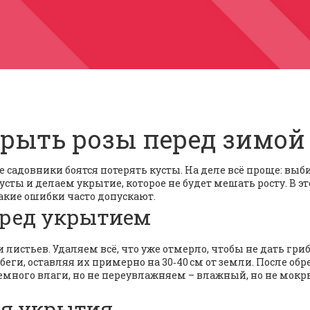
крыть розы перед зимой
 садовники боятся потерять кусты. На деле всё проще: вы
ты и делаем укрытие, которое не будет мешать росту. В эт
 какие ошибки часто допускают.
еред укрытием
и листьев. Удаляем всё, что уже отмерло, чтобы не дать гри
ги, оставляя их примерно на 30‑40 см от земли. После обр
емного влаги, но не переувлажняем – влажный, но не мок
ля укрытия