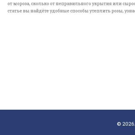
от мороза, сколько от неправильного укрытия или сырос
статье вы найдёте удобные способы утеплить розы, узна
про лучшие материалы для укрытия и ошибки, которы
стоит избегать. Делюсь проверенными советами, чтоб
розы перезимовали успешно и порадовали весной. Всё п
и по делу — о погоде, розах и настоящей заботе.
© 2026