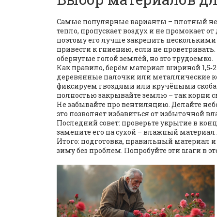
Самые популярные варианты – плотный не
тепло, пропускает воздух и не промокает от
поэтому его лучше закрепить несколькими 
привести к гниению, если не проветривать
обернутые голой землёй, но это трудоемко.
Как правило, берём материал шириной 1,5‑2 
деревянные палочки или металлические ко
фиксируем гвоздями или кручёными скобами
полностью закрывайте землю – так корни с
Не забывайте про вентиляцию. Делайте неб
это позволяет избавиться от избыточной в
Последний совет: проверьте укрытие в конц
замените его на сухой – влажный материал
Итого: подготовка, правильный материал и
зиму без проблем. Попробуйте эти шаги в э