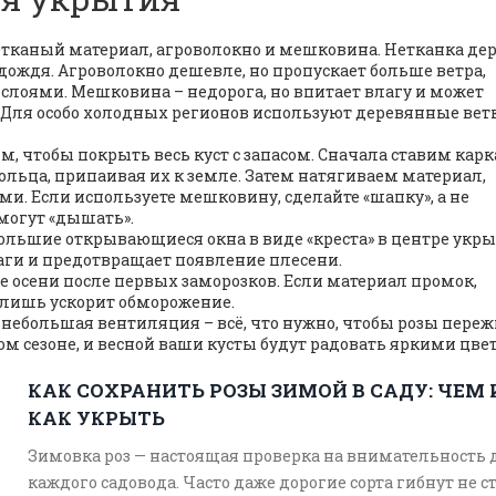
тканый материал, агроволокно и мешковина. Нетканка де
 дождя. Агроволокно дешевле, но пропускает больше ветра,
слоями. Мешковина – недорога, но впитает влагу и может
. Для особо холодных регионов используют деревянные вет
м, чтобы покрыть весь куст с запасом. Сначала ставим карк
льца, припаивая их к земле. Затем натягиваем материал,
. Если используете мешковину, сделайте «шапку», а не
могут «дышать».
ольшие открывающиеся окна в виде «креста» в центре укры
лаги и предотвращает появление плесени.
е осени после первых заморозков. Если материал промок,
 лишь ускорит обморожение.
 небольшая вентиляция – всё, что нужно, чтобы розы пере
том сезоне, и весной ваши кусты будут радовать яркими цве
КАК СОХРАНИТЬ РОЗЫ ЗИМОЙ В САДУ: ЧЕМ 
КАК УКРЫТЬ
Зимовка роз — настоящая проверка на внимательность 
каждого садовода. Часто даже дорогие сорта гибнут не с