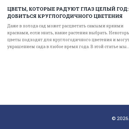
ЦВЕТЫ, КОТОРЫЕ РАДУЮТ ГЛАЗ ЦЕЛЫЙ ГОД:
ДОБИТЬСЯ КРУГЛОГОДИЧНОГО ЦВЕТЕНИЯ
Даже в холода сад может расцветать самыми яркими
красками, если знать, какие растения выбрать. Некотор
цветы подходят для круглогодичного цветения и могут
украшением сада в любое время года. В этой статье мы
раскроем секреты ухода за такими растениями, дадим
полезные советы по подбору и уходу за ними. Подготовь
тому, чтобы ваш сад не знал сезона покоя.
© 2026