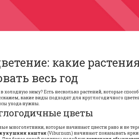
ветение: какие растени
вать весь год
 в холодную зиму? Есть несколько растений, которые спосо
расскажем, какие виды подходят для круглогодичного цвете
нсы ухода нужны.
глогодичные цветы
ные многолетники, которые начинают цвести рано и не те
кукушкин каштан
(Viburnum) начинают показывать ярки
и. Для более яркой палитры подойдут
гортензия обыкнове