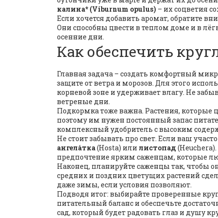
калина* (Viburnum opulus)
– их соцветия с
Если хочется добавить аромат, обратите в
Они способны цвести в теплом доме и в лёг
осенние дни.
Как обеспечить круг
Главная задача – создать комфортный мик
защите от ветра и морозов. Для этого исполь
корневой зоне и удерживает влагу. Не забы
ветреные дни.
Подкормка тоже важна. Растения, которые ц
поэтому им нужен постоянный запас питат
комплексный удобритель с высоким содерж
Не стоит забывать про свет. Если ваш участ
ангела́тка
(Hosta) или
листопад
(Heuchera).
предпочтение ярким саженцам, которые лю
Наконец, планируйте саженцы так, чтобы он
средних и поздних цветущих растений сдел
даже зимы, если условия позволяют.
Подводя итог: выбирайте проверенные кру
питательный баланс и обеспечьте достато
сад, который будет радовать глаз и душу кр