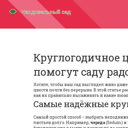
Круглогодичное ц
помогут саду радо
Хотите, чтобы ваш сад выглядел живо даже
цвести почти без перерыва. В этой статье 
как их правильно высаживать и какие нюа
Самые надёжные кру
Самый простой способ – выбрать неподвиж
листьев долго. Например,
череда
(Sedum) и
бутончики уже в марте и держат их до осен