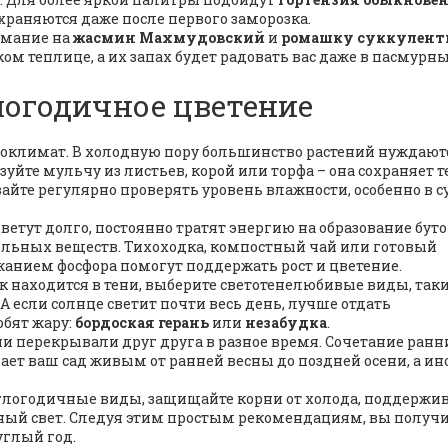
охраняются даже после первого заморозка.
нимание на
жасмин Махмудовский
и
ромашку суккулен
ком теплице, а их запах будет радовать вас даже в пасмурн
логодичное цветение
роклимат. В холодную пору большинство растений нуждают
зуйте мульчу из листьев, корой или торфа – она сохраняет т
вайте регулярно проверять уровень влажности, особенно в с
ветут долго, постоянно тратят энергию на образование буто
ельных веществ. Тихоходка, компостный чай или готовый
анием фосфора помогут поддержать рост и цветение.
ок находится в тени, выберите светотенелюбивые виды, таки
 А если солнце светит почти весь день, лучше отдать
бят жару:
бордоская герань
или
незабудка
.
и перекрывали друг друга в разное время. Сочетание ранн
ает ваш сад живым от ранней весны до поздней осени, а ин
глогодичные виды, защищайте корни от холода, поддержи
чный свет. Следуя этим простым рекомендациям, вы получ
углый год.