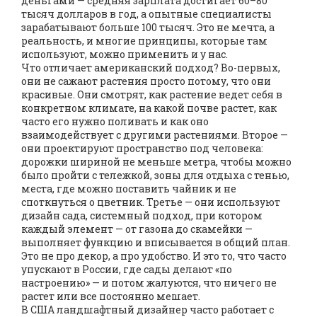
деньгами — средняя зарплата достигает 60–80
тысяч долларов в год, а опытные специалисты
зарабатывают больше 100 тысяч. Это не мечта, а
реальность, и многие принципы, которые там
используют, можно применить и у нас.
Что отличает американский подход? Во-первых,
они не сажают растения просто потому, что они
красивые. Они смотрят, как растение ведет себя в
конкретном климате, на какой почве растет, как
часто его нужно поливать и как оно
взаимодействует с другими растениями. Второе —
они проектируют пространство под человека:
дорожки шириной не меньше метра, чтобы можно
было пройти с тележкой, зоны для отдыха с тенью,
места, где можно поставить чайник и не
споткнуться о цветник. Третье — они используют
дизайн сада
,
системный подход, при котором
каждый элемент — от газона до скамейки —
выполняет функцию и вписывается в общий план
.
Это не про декор, а про удобство. И это то, что часто
упускают в России, где сады делают «по
настроению» — и потом жалуются, что ничего не
растет или все постоянно мешает.
В США ландшафтный дизайнер часто работает с