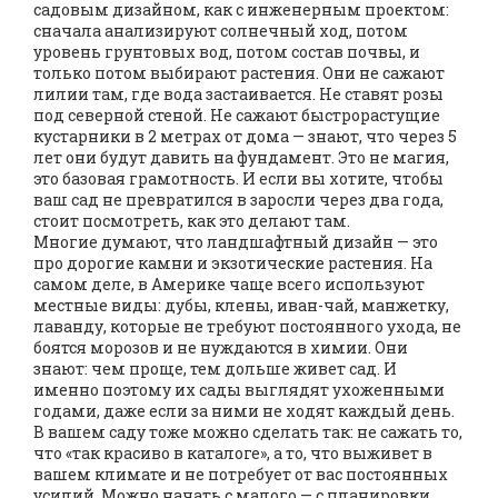
садовым дизайном
,
как с инженерным проектом:
сначала анализируют солнечный ход, потом
уровень грунтовых вод, потом состав почвы, и
только потом выбирают растения
.
Они не сажают
лилии там, где вода застаивается. Не ставят розы
под северной стеной. Не сажают быстрорастущие
кустарники в 2 метрах от дома — знают, что через 5
лет они будут давить на фундамент. Это не магия,
это базовая грамотность. И если вы хотите, чтобы
ваш сад не превратился в заросли через два года,
стоит посмотреть, как это делают там.
Многие думают, что ландшафтный дизайн — это
про дорогие камни и экзотические растения. На
самом деле, в Америке чаще всего используют
местные виды: дубы, клены, иван-чай, манжетку,
лаванду, которые не требуют постоянного ухода, не
боятся морозов и не нуждаются в химии. Они
знают: чем проще, тем дольше живет сад. И
именно поэтому их сады выглядят ухоженными
годами, даже если за ними не ходят каждый день.
В вашем саду тоже можно сделать так: не сажать то,
что «так красиво в каталоге», а то, что выживет в
вашем климате и не потребует от вас постоянных
усилий. Можно начать с малого — с планировки