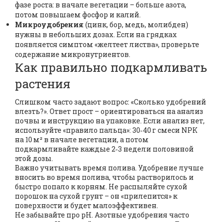
фазе роста: в начале вегетации – больше азота,
потом повышаем фосфор и калий.
Микроудобрения
(цинк, бор, медь, молибден)
нужны в небольших дозах. Если на грядках
появляется симптом «желтеет листва», проверьте
содержание микронутриентов.
Как правильно подкармливать
растения
Слишком часто задают вопрос: «Сколько удобрений
влезть?». Ответ прост – ориентироваться на анализ
почвы и инструкцию на упаковке. Если анализ нет,
используйте «правило пальца»: 30‑40 г смеси NPK
на 10 м² в начале вегетации, а потом
подкармливайте каждые 2‑3 недели половиной
этой дозы.
Важно учитывать время полива. Удобрение лучше
вносить во время полива, чтобы растворилось и
быстро попало к корням. Не распыляйте сухой
порошок на сухой грунт – он «прилепится» к
поверхности и будет малоэффективен.
Не забывайте про pH. Азотные удобрения часто