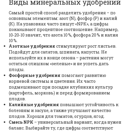
Виды минеральных удобрений
Самый простой способ разделить удобрения – по
основным элементам: азот (N), фосфор (P) и калий
(K). На упаковках часто пишут «NPK», а цифры
показывают процентное соотношение. Например,
10‑20‑10 значит, что азота 10 %, фосфора 20 % и калия
10 %.
Азотные удобрения
стимулируют рост листьев.
Подойдут для салатов, шпината, капусты. Не
используйте их в конце сезона – растения могут
остаться слишком «зеленые» и не успеть дать
плоды.
Фосфорные удобрения
помогают развитию
корневой системы и цветения. Их часто
подмешивают при посадке клубнихих культур
(картофель, морковь) и перед формированием
плодов.
Калийные удобрения
повышают устойчивость к
болезням и засухе, а также улучшают качество
плодов. Хороши для томатов, огурцов, ягод.
Смесь NPK
– универсальный вариант, когда нужен
баланс. Выбирайте ту, где цифры соответствуют