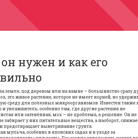
 он нужен и как его
авильно
а земле, под деревом или на камне — большинство сразу д
ох
,
это живое растение, которое не имеет корней, но удержи
нную среду для полезных микроорганизмов
. Известен также 
 и увлажнитель, особенно там, где другие растения не
нистая или затенённая, мох — не проблема, а решение. Он не
е забирает у них питательные вещества, а наоборот, снижае
 и предотвращает выветривание грунта.
как мульча
,
особенно в японских садах и в уходе за
 рододендроны или хосты
. Его можно укладывать вокруг к