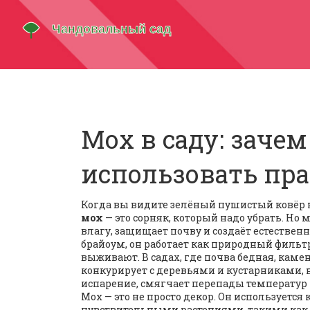
Мох в саду: зачем
использовать пр
Когда вы видите зелёный пушистый ковёр н
мох
— это сорняк, который надо убрать. Но
м
влагу, защищает почву и создаёт естестве
брайоум
, он работает как природный фильтр
выживают.
В садах, где почва бедная, каме
конкурирует с деревьями и кустарниками, н
испарение, смягчает перепады температур
Мох — это не просто декор. Он
используется 
чувствительными растениями, такими как