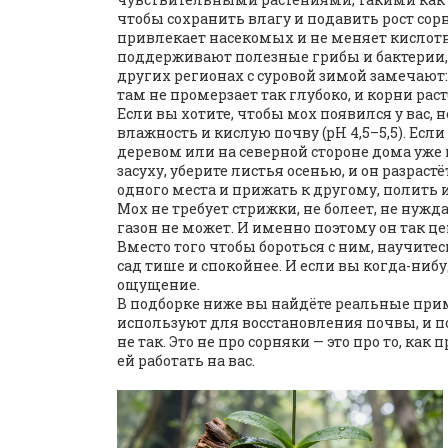
чтобы сохранить влагу и подавить рост сорн
привлекает насекомых и не меняет кислот
поддерживают полезные грибы и бактерии,
других регионах с суровой зимой замечают:
там не промерзает так глубоко, и корни ра
Если вы хотите, чтобы мох появился у вас, н
влажность и кислую почву (pH 4,5–5,5). Если
деревом или на северной стороне дома уже 
засуху, уберите листья осенью, и он разраст
одного места и прижать к другому, полить 
Мох не требует стрижки, не болеет, не нуждае
газон не может. И именно поэтому он так ц
Вместо того чтобы бороться с ним, научите
сад тише и спокойнее. И если вы когда-нибуд
ощущение.
В подборке ниже вы найдёте реальные прим
используют для восстановления почвы, и по
не так. Это не про сорняки — это про то, к
ей работать на вас.