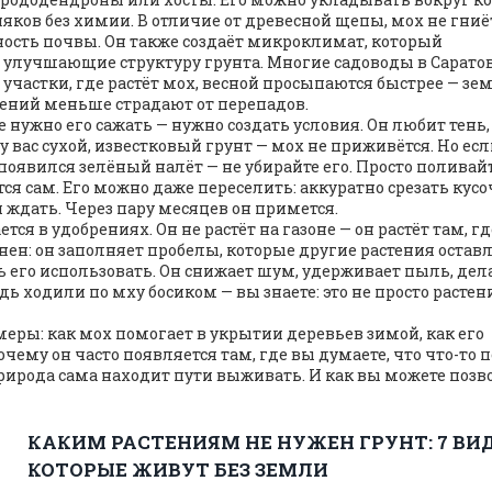
яков без химии. В отличие от древесной щепы, мох не гниёт
ность почвы. Он также
создаёт микроклимат
,
который
 улучшающие структуру грунта
. Многие садоводы в Сарато
 участки, где растёт мох, весной просыпаются быстрее — зе
стений меньше страдают от перепадов.
е нужно его сажать — нужно создать условия. Он любит тень,
 у вас сухой, известковый грунт — мох не приживётся. Но ес
появился зелёный налёт — не убирайте его. Просто поливайт
ётся сам. Его можно даже переселить: аккуратно срезать кусо
и ждать. Через пару месяцев он примется.
тся в удобрениях. Он не растёт на газоне — он растёт там, гд
енен: он заполняет пробелы, которые другие растения остав
сь его использовать. Он снижает шум, удерживает пыль, дел
ь ходили по мху босиком — вы знаете: это не просто растени
еры: как мох помогает в укрытии деревьев зимой, как его
чему он часто появляется там, где вы думаете, что что-то 
ак природа сама находит пути выживать. И как вы можете поз
КАКИМ РАСТЕНИЯМ НЕ НУЖЕН ГРУНТ: 7 ВИД
КОТОРЫЕ ЖИВУТ БЕЗ ЗЕМЛИ