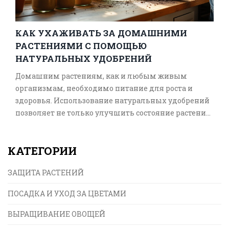
КАК УХАЖИВАТЬ ЗА ДОМАШНИМИ
РАСТЕНИЯМИ С ПОМОЩЬЮ
НАТУРАЛЬНЫХ УДОБРЕНИЙ
Домашним растениям, как и любым живым
организмам, необходимо питание для роста и
здоровья. Использование натуральных удобрений
позволяет не только улучшить состояние растений,
но и сберечь экологию вашего дома. Узнайте, как
правильно выбирать и применять такие
КАТЕГОРИИ
удобрения, чтобы ваши растения были здоровыми
и зелеными круглый год. Внедрив простые
ЗАЩИТА РАСТЕНИЙ
методы, вы сможете сделать уход за растениями
более эффективным и удовольственным.
ПОСАДКА И УХОД ЗА ЦВЕТАМИ
ВЫРАЩИВАНИЕ ОВОЩЕЙ