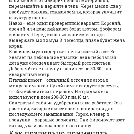
слой «зелёных» и «коричневых» материалов,
перемешайте и держите в тени. Через месяц‑два у
вас будет рыхлая, темная земля, которая улучшит
структуру почвы.
Навоз – ещё один проверенный вариант. Коровий,
овечий или конский навоз богат азотом, фосфором
и калием. Перед использованием его надо
выдержать минимум 3‑4 месяца, иначе будет жечь
корни.
Кровяная мука содержит почти чистый азот. Ее
хватает на небольшие участки, ведь небольшая
доза уже обеспечивает быстрый рост листьев.
Добавляйте её в почву в количестве 30‑50 г на
квадратный метр.
Птичий помет – отличный источник азота и
микроэлементов. Сухой помет следует просеять,
чтобы избавиться от крошек. На грядках его
используют в дозе 200‑300 г на 10 м².
Сидераты (зелёные удобрения) тоже работают. Это
растения, которые высеивают специально для
последующего закапывания. Горох, клевер и
гранулла – хорошие варианты. Они фиксируют азот
из воздуха и возвращают его в почву.
Как правильно применять