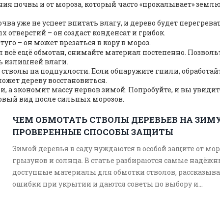
ения почвы и от мороза, который часто «прокалывает» землю
ва уже не успеет впитать влагу, и дерево будет перегреват
 отверстий – он создаст конденсат и грибок.
го – он может врезаться в кору в мороз.
ол всё ещё обмотан, снимайте материал постепенно. Позволь
ть излишней влаги.
е стволы на подпухлости. Если обнаружите гнили, обработай
может дереву восстановиться.
, а экономит массу нервов зимой. Попробуйте, и вы увидите
овый вид после сильных морозов.
ЧЕМ ОБМОТАТЬ СТВОЛЫ ДЕРЕВЬЕВ НА ЗИМУ
ПРОВЕРЕННЫЕ СПОСОБЫ ЗАЩИТЫ
Зимой деревья в саду нуждаются в особой защите от мор
грызунов и солнца. В статье разбираются самые надёжн
доступные материалы для обмотки стволов, рассказыв
ошибки при укрытии и даются советы по выбору и
самостоятельному изготовлению защиты. Всё изложен
простым языком и с практическими примерами. Читат
узнает, как сохранить сад живым даже после суровой з