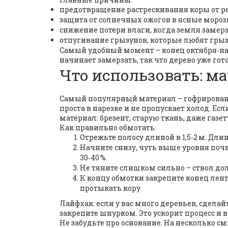
предотвращение растрескивания коры от р
защита от солнечных ожогов в ясные мороз
снижение потери влаги, когда земля замерз
отпугивание грызунов, которые любят грыз
Самый удобный момент – конец октября‑нач
начинает замерзать, так что дерево уже гото
Что использовать: м
Самый популярный материал – гофрированн
проста в нарезке и не пропускает холод. Е
материал: брезент, старую ткань, даже газет
Как правильно обмотать:
Отрежьте полосу длиной в 1,5‑2 м. Дли
Начните снизу, чуть выше уровня поч
30‑40 %.
Не тяните слишком сильно – ствол дол
К концу обмотки закрепите конец лент
протыкать кору.
Лайфхак: если у вас много деревьев, сделай
закрепите шнурком. Это ускорит процесс и 
Не забудьте про основание. На несколько с