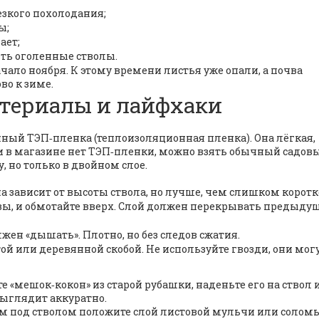
езкого похолодания;
ы;
ает;
ть оголенные стволы.
ало ноября. К этому времени листья уже опали, а почва
во к зиме.
атериалы и лайфхаки
ый ТЭП‑пленка (теплоизоляционная пленка). Она лёгкая,
сли в магазине нет ТЭП‑пленки, можно взять обычный садов
у, но только в двойном слое.
на зависит от высоты ствола, но лучше, чем слишком коротк
вы, и обмотайте вверх. Слой должен перекрывать предыду
жен «дышать». Плотно, но без следов сжатия.
ой или деревянной скобой. Не используйте гвозди, они мог
те «мешок‑кокон» из старой рубашки, наденьте его на ствол 
выглядит аккуратно.
мм под стволом положите слой листовой мульчи или соломы