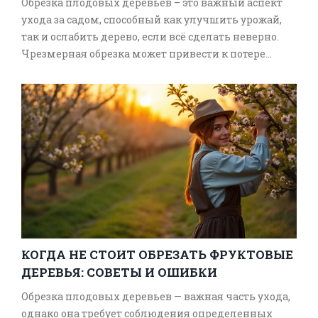
Обрезка плодовых деревьев – это важный аспект
ухода за садом, способный как улучшить урожай,
так и ослабить дерево, если всё сделать неверно.
Чрезмерная обрезка может привести к потере
питательных веществ и нарушению естественного
роста дерева. В статье рассматриваются основные
принципы обрезки, возможные ошибки в процессе
и советы по уходу за деревьями после обрезки.
Также приводятся практические рекомендации по
правильной технике для наилучшего здоровья
вашего сада.
КОГДА НЕ СТОИТ ОБРЕЗАТЬ ФРУКТОВЫЕ
ДЕРЕВЬЯ: СОВЕТЫ И ОШИБКИ
Обрезка плодовых деревьев — важная часть ухода,
однако она требует соблюдения определенных