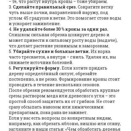
– те, что растут внутрь кроны – тоже убираем.
3.
Сделайте правильный срез.
Сократите ветку
чуть выше почки, направленной наружу, под
углом 45 градусов к ветке. Это помогает стоке воды
и ускоряет заживление.
4.
Не удаляйте более 30 % кроны за один раз.
Слишком сильная обрезка шокирует дерево и
может привести к сильному росту воды (выдаче),
что делает растение уязвимым к заморозкам.
5.
Убирайте сухие и больные ветви.
Их корка
часто трескается, а внутри – гниль. Удаляя их, вы
снижаете источник болезней.
6.
Регулируйте форму.
Если хотите придать
дереву определённый силуэт, обрезайте
постепенно, а не резко. Формирование кроны стоит
проводить в течение нескольких сезонов.
После обрезки рекомендуется обработать крупные
срезы раствором меда или древесного угля – это
простой способ защитить их от грибков. Не стоит
сразу обсыпать навозом или химическими
препаратами, пока рана не заживет.
Если у вас есть вопросы по конкретным видам,
например, как обрезать яблоню, вишню или сливу,
загляните в наши статьи: «Чем обработать деревья