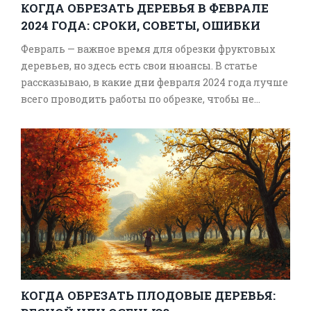
КОГДА ОБРЕЗАТЬ ДЕРЕВЬЯ В ФЕВРАЛЕ
2024 ГОДА: СРОКИ, СОВЕТЫ, ОШИБКИ
Февраль — важное время для обрезки фруктовых
деревьев, но здесь есть свои нюансы. В статье
рассказываю, в какие дни февраля 2024 года лучше
всего проводить работы по обрезке, чтобы не
навредить дереву. Делюcь личным опытом, даю
советы, как не допустить типичных ошибок, и
объясняю, на что стоит обратить внимание в
первую очередь. Разберёмся, почему погода и
температура так важны, и как правильно
подготовить инструменты. После прочтения у вас
не останется сомнений, когда и как обрезать
деревья зимой.
КОГДА ОБРЕЗАТЬ ПЛОДОВЫЕ ДЕРЕВЬЯ: