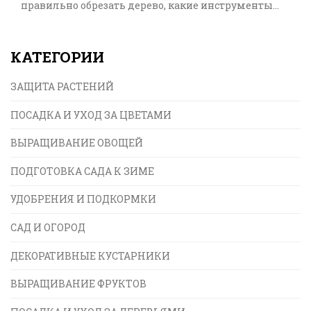
правильно обрезать дерево, какие инструменты
использовать и какие последствия может иметь
неправильная обрезка. Статья также содержит
КАТЕГОРИИ
советы по уходу за деревьями после обрезки, чтобы
обеспечить их здоровье и продуктивность.
ЗАЩИТА РАСТЕНИЙ
Поделимся полезными советами и
практическими рекомендациями для садоводов.
ПОСАДКА И УХОД ЗА ЦВЕТАМИ
ВЫРАЩИВАНИЕ ОВОЩЕЙ
ПОДГОТОВКА САДА К ЗИМЕ
УДОБРЕНИЯ И ПОДКОРМКИ
САД И ОГОРОД
ДЕКОРАТИВНЫЕ КУСТАРНИКИ
ВЫРАЩИВАНИЕ ФРУКТОВ