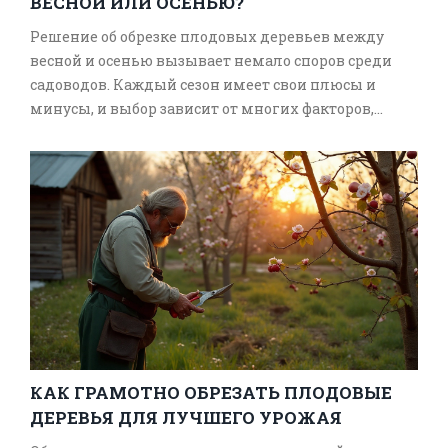
ВЕСНОЙ ИЛИ ОСЕНЬЮ?
Решение об обрезке плодовых деревьев между
весной и осенью вызывает немало споров среди
садоводов. Каждый сезон имеет свои плюсы и
минусы, и выбор зависит от многих факторов,
включая погоду и здоровье дерева. Эта статья
поможет разобраться с тем, когда лучше всего
проводить обрезку плодовых деревьев, чтобы
обеспечить наилучший урожай. Вы узнаете о
преимуществах и недостатках каждого времени
года, а также об интересных фактах и советах по
обрезке.
КАК ГРАМОТНО ОБРЕЗАТЬ ПЛОДОВЫЕ
ДЕРЕВЬЯ ДЛЯ ЛУЧШЕГО УРОЖАЯ