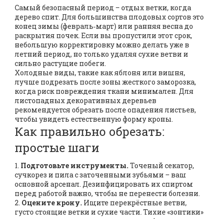
Самый безопасный период – отдых ветки, когда
дерево спит. Для большинства плодовых сортов это
конец зимы (февраль‑март) или ранняя весна до
раскрытия почек. Если вы пропустили этот срок,
небольшую корректировку можно делать уже в
летний период, но только удаляя сухие ветви и
сильно растущие побеги.
Холодные виды, такие как яблоня или вишня,
лучше подрезать после зоны жесткого заморозка,
когда риск повреждения ткани минимален. Для
листопадных декоративных деревьев
рекомендуется обрезать после опадения листьев,
чтобы увидеть естественную форму кроны.
Как правильно обрезать:
простые шаги
1.
Подготовьте инструменты.
Точеный секатор,
сучкорез и пила с заточенными зубьями – ваш
основной арсенал. Дезинфицировать их спиртом
перед работой важно, чтобы не перенести болезни.
2.
Оцените крону.
Ищите перекрёстные ветви,
густо стоящие ветки и сухие части. Тихие «зонтики»