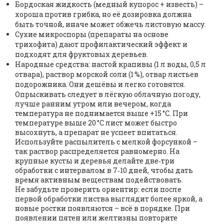
Бордоская жидкость (медный купорос + известь) –
хороша против грибка, но её дозировка должна
быть точной, иначе может обжечь листовую массу.
Сухие микроспоры (препараты на основе
трихофита) дают профилактический эффект и
подходят для фруктовых деревьев.
Народные средства: настой крапивы (1 л воды, 0,5 л
отвара), раствор морской соли (1 %), отвар листьев
подорожника. Они дешёвы и легко готовятся.
Опрыскивать следует в лёгкую облачную погоду,
лучше ранним утром или вечером, когда
температура не поднимается выше +15 °C. При
температуре выше 20 °C лист может быстро
высохнуть, а препарат не успеет впитаться.
Используйте распылитель с мелкой форсункой –
так раствор распределяется равномерно. На
крупные кусты и деревья делайте две‑три
обработки с интервалом в 7‑10 дней, чтобы дать
время активным веществам подействовать.
Не забудьте проверить ориентир: если после
первой обработки листва выглядит более яркой, а
новые ростки появляются – всё в порядке. При
появлении пятен или желтизны повторите