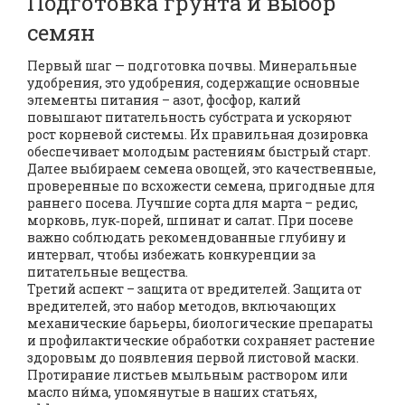
Подготовка грунта и выбор
семян
Первый шаг — подготовка почвы.
Минеральные
удобрения
,
это удобрения, содержащие основные
элементы питания – азот, фосфор, калий
повышают питательность субстрата и ускоряют
рост корневой системы. Их правильная дозировка
обеспечивает молодым растениям быстрый старт.
Далее выбираем
семена овощей
,
это качественные,
проверенные по всхожести семена, пригодные для
раннего посева
. Лучшие сорта для марта – редис,
морковь, лук‑порей, шпинат и салат. При посеве
важно соблюдать рекомендованные глубину и
интервал, чтобы избежать конкуренции за
питательные вещества.
Третий аспект – защита от вредителей.
Защита от
вредителей
,
это набор методов, включающих
механические барьеры, биологические препараты
и профилактические обработки
сохраняет растение
здоровым до появления первой листовой маски.
Протирание листьев мыльным раствором или
масло ни́ма, упомянутые в наших статьях,