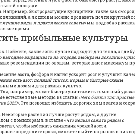
большой площади.
ы. Например, быстрорастущие кустарники, такие как сморо
 вложений, а их плоды можно продавать почти круглый го
: лучшие виды и практические советы
» мы подробно расска
роткое время.
стить прибыльные культуры
. Поймите, какие зоны лучше подходят для тепла, а где б
о выгоднее выращивать на огороде: выбираем доходные куль
етные рекомендации по овощам, которые дают максимум п
есение азота, фосфора и калия ускорит рост и улучшит каче
ении есть азот: полный список, нормы и быстрые схемы
льными дозами для разных культур.
 Тля, например, может быстро уничтожить томатный урожа
е естественные методы из статьи «
Чего боится тля: простые
ка 2025)
». Это позволит избежать дорогих химикатов и сохр
. Некоторые растения лучше растут рядом, а другие
дом с помидорами, в статье «
Что нельзя сажать рядом с
советы
», чтобы избежать снижения урожайности.
аранее определите сроки, сможете выйти на рынок в пик сп