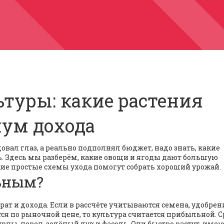
туры: какие растения
ум дохода
довал глаз, а реально подполнял бюджет, надо знать, какие
. Здесь мы разберём, какие овощи и ягоды дают большую
кие простые схемы ухода помогут собрать хороший урожай.
ьным?
ат и дохода. Если в рассчёте учитываются семена, удобрен
ся по рыночной цене, то культура считается прибыльной. 
цы, перец, зелёный лук и фасоль. Они быстро растут, име