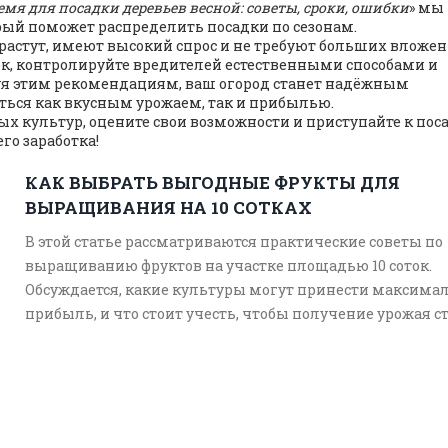
емя для посадки деревьев весной: советы, сроки, ошибки
» мы
рый поможет распределить посадки по сезонам.
 растут, имеют высокий спрос и не требуют больших вложен
, контролируйте вредителей естественными способами и
уя этим рекомендациям, ваш огород станет надёжным
ться как вкусным урожаем, так и прибылью.
х культур, оцените свои возможности и приступайте к пос
го заработка!
КАК ВЫБРАТЬ ВЫГОДНЫЕ ФРУКТЫ ДЛЯ
ВЫРАЩИВАНИЯ НА 10 СОТКАХ
В этой статье рассматриваются практические советы по
выращиванию фруктов на участке площадью 10 соток.
Обсуждается, какие культуры могут принести максима
прибыль, и что стоит учесть, чтобы получение урожая с
не просто увлечением, но и выгодным бизнесом. Даютс
рекомендации по выбору видов и сортов фруктов, а так
описываются нюансы ухода за ними. Отметим важност
учета климатических особенностей региона и грамотно
планирования пространства участка.