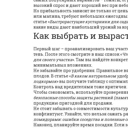
высокий спрос и дают хороший вес при не
Но прибыльность зависит не только от цен
или малина, требуют небольших ежегодных
статье «
Быстрорастущие кустарники для сада
какие виды дают наибольший урожай за ко
Как выбрать и выра
Первый шаг – проанализировать ваш участок
тень. После этого смотрите в наш список «
Чт
для своего участка
». Там вы найдёте конкр
минимальных вложениях.
Не забывайте про удобрения. Правильное вн
плодов. В статье «
В каком натуральном удобр
подкормок
» вы получите таблицу с оптима
Контроль над вредителями тоже критичен.
Чтобы сэкономить, используйте проверенны
безопасные способы защиты растений (памят
продукцию пригодной для продажи.
Не стоит забывать о совместимости культур
конфликтуют. Узнайте, что нельзя сажать ря
помидорами: ошибки соседства и полезные 
Наконец, планируйте время посадки. Если з