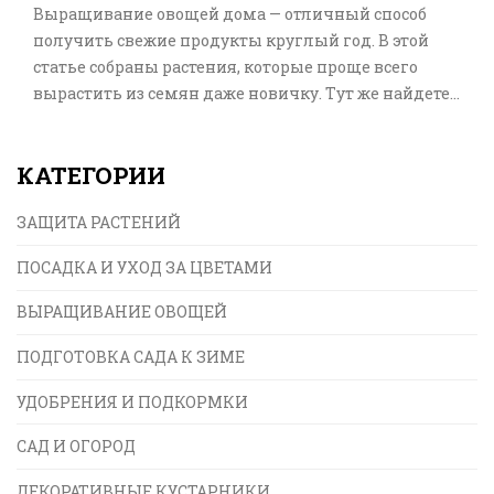
Выращивание овощей дома — отличный способ
получить свежие продукты круглый год. В этой
статье собраны растения, которые проще всего
вырастить из семян даже новичку. Тут же найдете
интересные факты и полезные советы по уходу. Все
рекомендации просты, без сложных терминов,
КАТЕГОРИИ
только практика. Начать свой маленький огород
на подоконнике может каждый, если знать пару
ЗАЩИТА РАСТЕНИЙ
секретов.
ПОСАДКА И УХОД ЗА ЦВЕТАМИ
ВЫРАЩИВАНИЕ ОВОЩЕЙ
ПОДГОТОВКА САДА К ЗИМЕ
УДОБРЕНИЯ И ПОДКОРМКИ
САД И ОГОРОД
ДЕКОРАТИВНЫЕ КУСТАРНИКИ