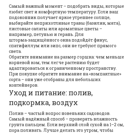
Самый важный момент – подобрать виды, которые
любят свет и комфортную температуру. Если ваш
подоконник получает яркое утреннее солнце,
выбирайте неприхотливые травы (базилик, мята),
листовые салаты или ароматные цветы –
например, петунью и герань. Для
шторма‑защищённого окна подойдёт фикус,
спатифиллум или зипс, они не требуют прямого
света.
Обратите внимание на размер горшка: чем меньше
корневой ком, тем легче растению будет
адаптироваться к ограниченному пространству.
При покупке обратите внимание на «компактные»
сорта – они уже отобраны для небольших
контейнеров.
Уход и питание: полив,
подкормка, воздух
Полив – частый вопрос новеньких садоводов.
Самый надёжный способ – проверять влажность
грунта пальцем. Если верхний слой сухой на 1–2 см,
пора поливать. Лучше делать это утром, чтобы