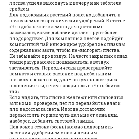
листва успела высохнуть к вечеру и не заболела
грибком.
Для подоконных растений полезно добавлять в
почву немного органических удобрений. В статье
«Что добавляют в землю для цветов» мы
рассказали, какие добавки делают грунт более
плодородным. Для комнатных цветов подойдёт
компостный чай или жидкое удобрение с низким
содержанием азота, чтобы не «выгорел» листва.
Не забывайте про воздух. На часто закрытых окнах
температура может подниматься, а воздух
застаиваться. Периодически проветривайте
комнату и ставьте растение под небольшим
потоком свежего воздуха – это уменьшит риск
появления тли, о чем говорилось в «Чего боится
тля».
Если видите, что листья желтеют или становятся
мягкими, проверьте, нет ли переизбытка влаги
или недостатка света. Иногда достаточно
переместить горшок чуть дальше от окна или,
наоборот, добавить световой лампы.
Под конец сезона (осень) можно подкормить
растения удобрением с повышенным
содержанием калия – это поможет им