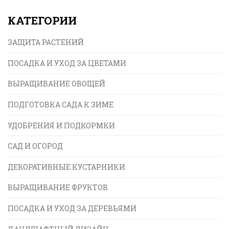
зимний период. Важно уметь правильно
КАТЕГОРИИ
смешивать компоненты и соблюдать меры
предосторожности. Статья предлагает ясные
ЗАЩИТА РАСТЕНИЙ
рекомендации по созданию полезного раствора, а
также практические советы и факты.
ПОСАДКА И УХОД ЗА ЦВЕТАМИ
ВЫРАЩИВАНИЕ ОВОЩЕЙ
ПОДГОТОВКА САДА К ЗИМЕ
УДОБРЕНИЯ И ПОДКОРМКИ
САД И ОГОРОД
ДЕКОРАТИВНЫЕ КУСТАРНИКИ
ВЫРАЩИВАНИЕ ФРУКТОВ
ПОСАДКА И УХОД ЗА ДЕРЕВЬЯМИ