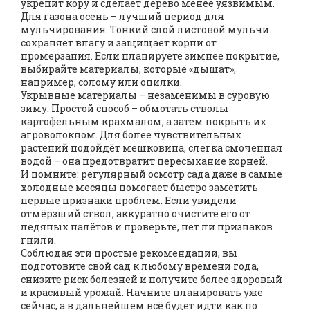
укрепит кору и сделает дерево менее уязвимым.
Для газона осень – лучший период для
мульчирования. Тонкий слой листовой мульчи
сохраняет влагу и защищает корни от
промерзания. Если планируете зимнее покрытие,
выбирайте материалы, которые «дышат»,
например, солому или опилки.
Укрывные материалы – незаменимы в суровую
зиму. Простой способ – обмотать стволы
картофельным крахмалом, а затем покрыть их
агроволокном. Для более чувствительных
растений подойдёт мешковина, слегка смоченная
водой – она предотвратит пересыхание корней.
И помните: регулярный осмотр сада даже в самые
холодные месяцы помогает быстро заметить
первые признаки проблем. Если увидели
отмёрзший ствол, аккуратно очистите его от
ледяных налётов и проверьте, нет ли признаков
гнили.
Соблюдая эти простые рекомендации, вы
подготовите свой сад к любому времени года,
снизите риск болезней и получите более здоровый
и красивый урожай. Начните планировать уже
сейчас, а в дальнейшем всё будет идти как по