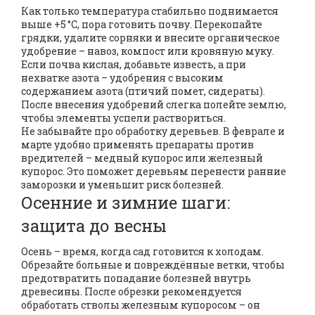
Как только температура стабильно поднимается
выше +5 °C, пора готовить почву. Перекопайте
грядки, удалите сорняки и внесите органическое
удобрение – навоз, компост или кровяную муку.
Если почва кислая, добавьте известь, а при
нехватке азота – удобрения с высоким
содержанием азота (птичий помет, сидераты).
После внесения удобрений слегка полейте землю,
чтобы элементы успели раствориться.
Не забывайте про обработку деревьев. В феврале и
марте удобно применять препараты против
вредителей – медный купорос или железный
купорос. Это поможет деревьям перенести ранние
заморозки и уменьшит риск болезней.
Осенние и зимние шаги:
защита до весны
Осень – время, когда сад готовится к холодам.
Обрезайте больные и повреждённые ветки, чтобы
предотвратить попадание болезней внутрь
древесины. После обрезки рекомендуется
обработать стволы железным купоросом – он