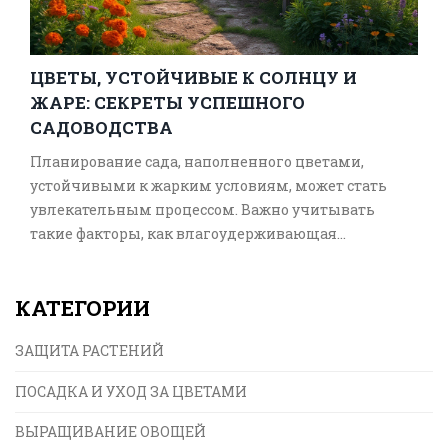
ЦВЕТЫ, УСТОЙЧИВЫЕ К СОЛНЦУ И
ЖАРЕ: СЕКРЕТЫ УСПЕШНОГО
САДОВОДСТВА
Планирование сада, наполненного цветами,
устойчивыми к жарким условиям, может стать
увлекательным процессом. Важно учитывать
такие факторы, как влагоудерживающая
способность почвы и период цветения. Существуют
виды, которые не только выживают, но и
КАТЕГОРИИ
процветают под жарким солнцем, придавая саду
яркость и аромат. Правильный выбор растений и
ЗАЩИТА РАСТЕНИЙ
уход за ними помогут создать живописное
пространство, радующее своих владельцев
ПОСАДКА И УХОД ЗА ЦВЕТАМИ
независимо от погодных условий. Узнайте, какие
сорта стоит выбрать для достижения такого
ВЫРАЩИВАНИЕ ОВОЩЕЙ