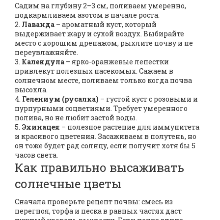
Садим на глубину 2–3 см, поливаем умеренно,
подкармливаем азотом в начале роста.
2.
Лаванда
– ароматный куст, который
выдерживает жару и сухой воздух. Выбирайте
место с хорошим дренажом, рыхлите почву и не
переувлажняйте.
3.
Календула
– ярко-оранжевые лепестки
привлекут полезных насекомых. Сажаем в
солнечном месте, поливаем только когда почва
высохла.
4.
Гелениум (русалка)
– густой куст с розовыми и
пурпурными соцветиями. Требует умеренного
полива, но не любит застой воды.
5.
Эхинацея
– полезное растение для иммунитета
и красивого цветения. Засаживаем в полутень, но
он тоже будет рад солнцу, если получит хотя бы 5
часов света.
Как правильно высаживать
солнечные цветы
Сначала проверьте рецепт почвы: смесь из
перегноя, торфа и песка в равных частях даст