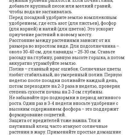
нужный уровень рыхлости. Если почва глина,
добавьте крупный песок или мелкий гравий,
чтобы вода не застаивалась.
Перед посадкой удобрите землю комплексным
удобрением, где есть азот (для листьев), фосфор
(для корней) и калий (для цветов). Это ускорит
приучение растений к новому месту.
Расстояние между растениями зависит от их
размера во взрослом виде. Для подсолнечника –
около 30‑40 см, для лаванды – 25‑30 см. Ставьте
рассаду на глубину, равную высоте горшка, а потом
аккуратно утрамбуйте землю.
Полив – главный враг ошибок. Солнечные цветы
любят стабильный, но умеренный полив. Первую
неделю после посадки поливайте каждый день,
потом переходите на 2‑3 раза в неделю, проверяя
степень сухости почвы на 2‑3 см глубины.
Не забывайте про подкормки в период активного
роста. Один раз в 3‑4 недели вносьте удобрение с
высоким содержанием фосфора – это поддержит
формирование соцветий.
Защита от вредителей тоже важна. Тля и
паутинный клещ часто атакуют солнечные
растения в жару. Применяйте простые домашние