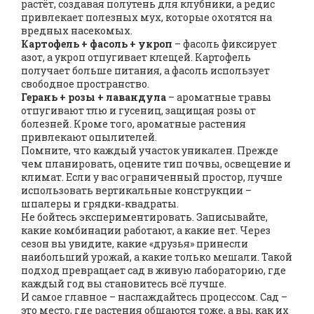
растёт, создавая полутень для клубники, а редис
привлекает полезных мух, которые охотятся на
вредных насекомых.
Картофель + фасоль + укроп
– фасоль фиксирует
азот, а укроп отпугивает клещей. Картофель
получает больше питания, а фасоль использует
свободное пространство.
Герань + розы + лавандула
– ароматные травы
отпугивают тлю и гусениц, защищая розы от
болезней. Кроме того, ароматные растения
привлекают опылителей.
Помните, что каждый участок уникален. Прежде
чем планировать, оцените тип почвы, освещение и
климат. Если у вас ограниченный простор, лучше
использовать вертикальные конструкции –
шпалеры и грядки‑квадраты.
Не бойтесь экспериментировать. Записывайте,
какие комбинации работают, а какие нет. Через
сезон вы увидите, какие «друзья» принесли
наибольший урожай, а какие только мешали. Такой
подход превращает сад в живую лабораторию, где
каждый год вы становитесь всё лучше.
И самое главное – наслаждайтесь процессом. Сад –
это место, где растения общаются тоже, а вы, как их