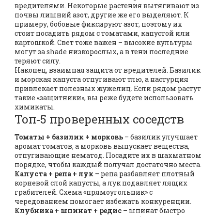
вредителями. Некоторые растения вытягивают из
почвы лишний азот, другие же его выделяют. К
примеру, бобовые фиксируют азот, поэтому их
стоит посадить рядом с томатами, капустой или
картошкой. Свет тоже важен – высокие культуры
могут за shade низкорослых, а в тени последние
теряют силу.
Наконец, взаимная защита от вредителей. Базилик
и морская капуста отпугивают тлю, а настурция
привлекает полезных жужелиц. Если рядом растут
такие «защитники», вы реже будете использовать
химикаты.
Топ‑5 проверенных соседств
Томаты + базилик + морковь
– базилик улучшает
аромат томатов, а морковь выпускает вещества,
отпугивающие нематод. Посадите их в шахматном
порядке, чтобы каждый получал достаточно места.
Капуста + репа + лук
– репа разбавляет плотный
корневой слой капусты, а лук подавляет лящих
грабителей. Схема «прямоугольник» с
чередованием помогает избежать конкуренции.
Клубника + шпинат + редис
– шпинат быстро