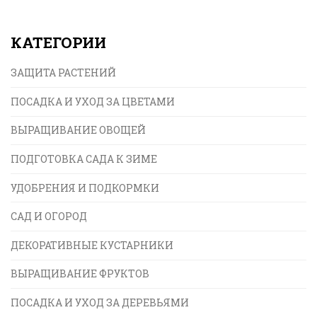
разберёмся, с какими культурами абрикос
уживается плохо, что ему мешает, и как правильно
КАТЕГОРИИ
распланировать фруктовый сад. Приведу советы,
чтобы абрикос радовал сочными плодами год за
ЗАЩИТА РАСТЕНИЙ
годом. Даже опытные садоводы иногда
удивляются, кто же претендует на звание
ПОСАДКА И УХОД ЗА ЦВЕТАМИ
«абрикосового врага».
ВЫРАЩИВАНИЕ ОВОЩЕЙ
ПОДГОТОВКА САДА К ЗИМЕ
УДОБРЕНИЯ И ПОДКОРМКИ
САД И ОГОРОД
ДЕКОРАТИВНЫЕ КУСТАРНИКИ
ВЫРАЩИВАНИЕ ФРУКТОВ
ПОСАДКА И УХОД ЗА ДЕРЕВЬЯМИ