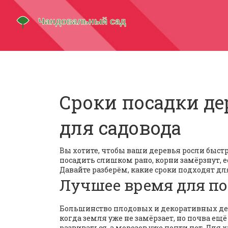
Сроки посадки де
для садовода
Вы хотите, чтобы ваши деревья росли быстр
посадить слишком рано, корни замёрзнут, е
Давайте разберём, какие сроки подходят д
Лучшее время для по
Большинство плодовых и декоративных дер
когда земля уже не замёрзает, но почва ещ
развиваться, а морозов уже почти нет. Для