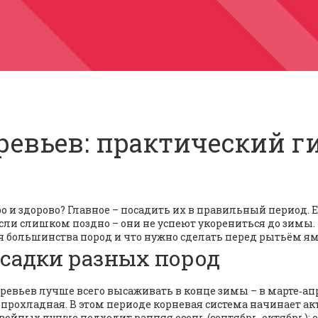
ревьев: практический г
о и здорово? Главное – посадить их в правильный период. 
сли слишком поздно – они не успеют укорениться до зимы.
ля большинства пород и что нужно сделать перед рытьём я
садки разных пород
евьев лучше всего высаживать в конце зимы – в марте‑ап
ё прохладная. В этом периоде корневая система начинает а
 хвойных лучше подходит ранняя осень (сентябрь‑октябрь): 