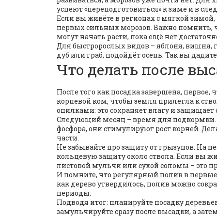
успеют «переподготовиться» к зиме и в сле
Если вы живёте в регионах с мягкой зимой,
первых сильных морозов. Важно помнить, ч
могут начать расти, пока ещё нет достаточн
Для быстророслых видов – яблоня, вишня, г
дуб или граб, подойдёт осень. Так вы дад
Что делать после вы
После того как посадка завершена, первое,
корневой ком, чтобы земля прилегла к ство
опилками: это сохраняет влагу и защищает
Следующий месяц – время для подкормки.
фосфора, они стимулируют рост корней. Дел
части.
Не забывайте про защиту от грызунов. На 
кольцевую защиту около ствола. Если вы жи
листовой мульчи или сухой соломы – это 
И помните, что регулярный полив в первые 
как дерево утвердилось, полив можно сокра
периоды.
Подводя итог: планируйте посадку деревьев
замульчируйте сразу после высадки, а за