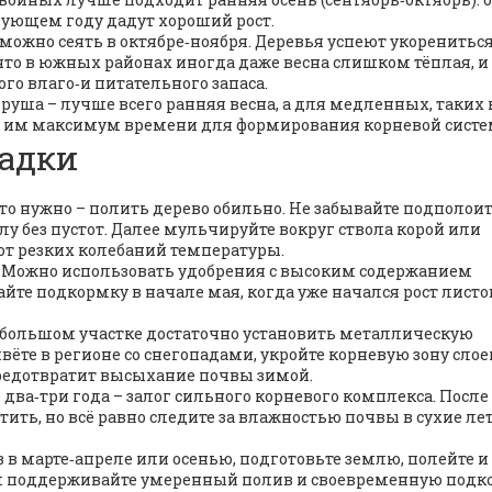
дующем году дадут хороший рост.
 можно сеять в октябре‑ноября. Деревья успеют укорениться
то в южных районах иногда даже весна слишком тёплая, и
ого влаго‑и питательного запаса.
руша – лучше всего ранняя весна, а для медленных, таких 
ите им максимум времени для формирования корневой сист
садки
 что нужно – полить дерево обильно. Не забывайте подполои
лу без пустот. Далее мульчируйте вокруг ствола корой или
 от резких колебаний температуры.
 Можно использовать удобрения с высоким содержанием
айте подкормку в начале мая, когда уже начался рост лист
небольшом участке достаточно установить металлическую
вёте в регионе со снегопадами, укройте корневую зону сло
предотвратит высыхание почвы зимой.
два‑три года – залог сильного корневого комплекса. После
тить, но всё равно следите за влажностью почвы в сухие ле
 в марте‑апреле или осенью, подготовьте землю, полейте и
тем поддерживайте умеренный полив и своевременную подк