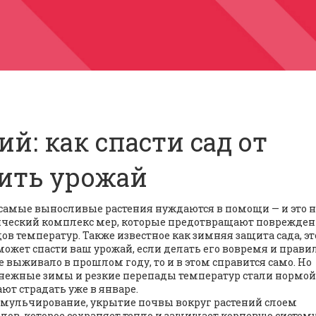
й: как спасти сад от
нить урожай
 самые выносливые растения нуждаются в помощи — и это н
ческий комплекс мер, которые предотвращают поврежден
адов температур
. Также известное как
зимняя защита сада
, э
 может спасти ваш урожай, если делать его вовремя и прави
 выживало в прошлом году, то и в этом справится само. Но
сснежные зимы и резкие перепады температур стали нормой
ют страдать уже в январе.
мульчирование
,
укрытие почвы вокруг растений слоем
ов, которое сохраняет тепло и защищает корневую систем