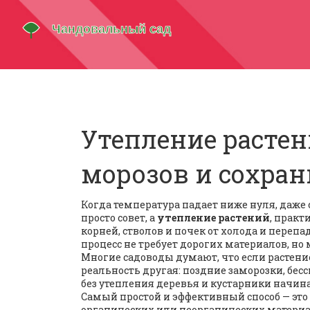
Утепление растени
морозов и сохра
Когда температура падает ниже нуля, даже
просто совет, а
утепление растений
,
практи
корней, стволов и почек от холода и переп
процесс не требует дорогих материалов, но
Многие садоводы думают, что если растение
реальность другая: поздние заморозки, бе
без утепления деревья и кустарники начина
Самый простой и эффективный способ — это
органических или неорганических материал