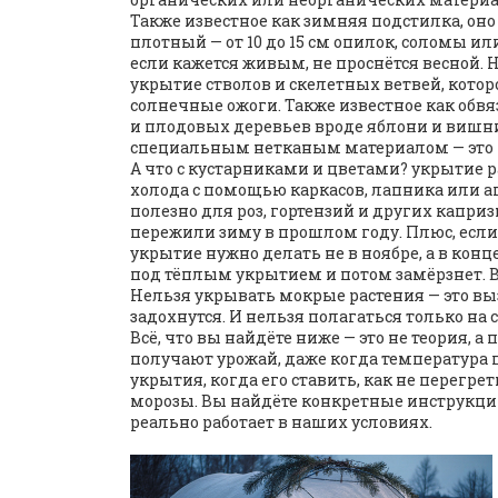
Также известное как
зимняя подстилка
, он
плотный — от 10 до 15 см опилок, соломы ил
если кажется живым, не проснётся весной. 
укрытие стволов и скелетных ветвей, кото
солнечные ожоги
. Также известное как
обвя
и плодовых деревьев вроде яблони и вишн
специальным нетканым материалом — это не
А что с кустарниками и цветами?
укрытие р
холода с помощью каркасов, лапника или а
полезно для роз, гортензий и других капри
пережили зиму в прошлом году. Плюс, если 
укрытие нужно делать не в ноябре, а в конц
под тёплым укрытием и потом замёрзнет. Ва
Нельзя укрывать мокрые растения — это выз
задохнутся. И нельзя полагаться только на сн
Всё, что вы найдёте ниже — это не теория, 
получают урожай, даже когда температура па
укрытия, когда его ставить, как не перегр
морозы. Вы найдёте конкретные инструкции 
реально работает в наших условиях.