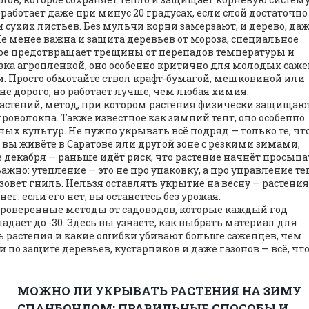
о работает даже при минус 20 градусах, если слой достаточно
и сухих листьев
. Без мульчи корни замерзают, и дерево, да
Не менее важна и
защита деревьев от мороза
,
специальное
рое предотвращает трещины от перепадов температуры и
зка агропленкой
, оно особенно критично для молодых саж
и
. Просто обмотайте ствол крафт-бумагой, мешковиной или
 дорого, но работает лучше, чем любая химия.
астений
,
метод, при котором растения физически защищают
гроволокна
. Также известное как
зимний тент
, оно особенно
зных культур
. Не нужно укрывать всё подряд — только те, чт
вы живёте в Саратове или другой зоне с резкими зимами,
е декабря — раньше идёт риск, что растение начнёт просыпа
жно: утепление — это не про упаковку, а про управление те
овет гниль. Нельзя оставлять укрытие на весну — растения
ег: если его нет, вы останетесь без урожая.
а проверенные методы от садоводов, которые каждый год
дает до -30. Здесь вы узнаете, как выбрать материал для
еть растения и какие ошибки убивают больше саженцев, чем
по защите деревьев, кустарников и даже газонов — всё, чт
МОЖНО ЛИ УКРЫВАТЬ РАСТЕНИЯ НА ЗИМУ
СПАНБОНДОМ: ПРАВИЛЬНЫЕ СПОСОБЫ И