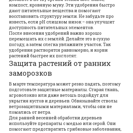
компост, кровяную муку. Эти удобрения быстро
дают питательные вещества и помогают
восстановить структуру земли. Не забудьте про
известь, если pH слишком низок – она улучшит
доступность питательных элементов.
После внесения удобрений важно хорошо
перемешать их с землёй. Делайте это в сухую
погоду, а затем слегка увлажните участок. Так
удобрения растворятся равномерно, и корни
растений быстрее их поглотят.
Защита растений от ранних
заморозков
В марте температура может резко падать, поэтому
подготовьте защитные материалы. Старая ткань,
агроволокно или даже ветошь подойдут для
укрытия кустов и деревьев. Обвязывайте стволы
ветрозащитными материалами, чтобы они не
ломались от ветра.
Для ранней весенней обработки деревьев
используйте препараты с медью или серой. Они
помогают предотвратить грибковые заболевания,