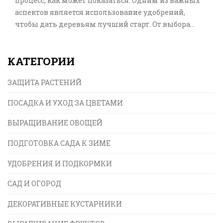
процесс, как может показаться. Одним из важных
аспектов является использование удобрений,
чтобы дать деревьям лучший старт. От выбора
типа удобрения зависит, насколько хорошо будут
расти деревья и насколько быстро они приживутся.
КАТЕГОРИИ
В статье мы обсудим советы и рекомендации по
использованию основных видов удобрений весной.
ЗАЩИТА РАСТЕНИЙ
ПОСАДКА И УХОД ЗА ЦВЕТАМИ
ВЫРАЩИВАНИЕ ОВОЩЕЙ
ПОДГОТОВКА САДА К ЗИМЕ
УДОБРЕНИЯ И ПОДКОРМКИ
САД И ОГОРОД
ДЕКОРАТИВНЫЕ КУСТАРНИКИ