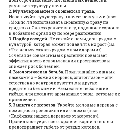
долгосрочный запас питательных веществ и
улучшит структуру почвы.
2.
Мульчирование и скошенная трава.
Используйте сухую траву в качестве мульчи (пост
«Можно ли использовать скошенную траву на
грядках»). Она сохраняет влагу, подавляет сорняки
и добавляет органику по мере разложения.
3.
Подбор соседей.
Не сажайте помидоры рядом с
культурой, которая может подавлять их рост (см.
«Что нельзя сажать рядом с помидорами»).
Сочетание совместимых растений повышает
эффективность использования пространства и
снижает риск болезней.
4.
Биологическая борьба.
Приглашайте хищных
насекомых – божьих коровок, златоглазок – они
естественно контролируют тлю и другие
вредители без химии. Разместите небольшие
гнёзда или посадите ароматные травы, которые их
привлекают.
5.
Защита от морозов.
Укройте молодые деревья с
помощью агроволокна или соломы (пост
«Надёжная защита деревьев от морозов»).
Правильное укрытие сохраняет корни в тепле и
предотвращает гибель от резких холодов.