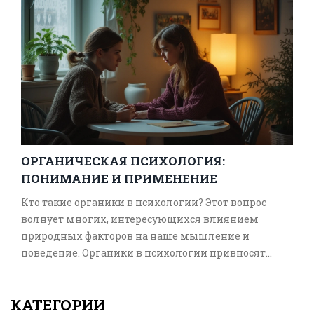
ОРГАНИЧЕСКАЯ ПСИХОЛОГИЯ:
ПОНИМАНИЕ И ПРИМЕНЕНИЕ
Кто такие органики в психологии? Этот вопрос
волнует многих, интересующихся влиянием
природных факторов на наше мышление и
поведение. Органики в психологии привносят
уникальный подход к пониманию человеческой
природы и взаимодействия с окружающим миром.
КАТЕГОРИИ
В статье будет рассмотрено, как психология