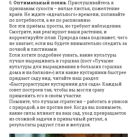
6.
Оптимальный полив.
Прислушивайтесь к
признакам сухости – вялые листья, пожелтение
краёв. Не ждите «идеального» времени, поливайте
по потребности, а не по расписанию.
Все эти приёмы просты, но требуют наблюдения.
Смотрите, как реагируют ваши растения, и
корректируйте план. Природа сама подскажет, чего
не хватает, если вы будете внимательно следить за
почвой и листиками.
Если хотите подробнее узнать, какие культуры
лучше выращивать в горшках (пост «Лучшие
культуры для выращивания в больших горшках
дома и на балконе») или какие кустарники быстрее
придают саду вид, читайте наш раздел
«Быстрорастущие кустарники для сада». Каждый
совет построен так, чтобы вы могли сразу
применить его в своём участке.
Помните, что лучшая стратегия – работать в унисон
с природой, а не против неё. Когда вы понимаете,
какие силы влияют на ваш сад, уход превращается
из сложной задачи в привычный ритуал, а
результаты радуют глаз и желудок.