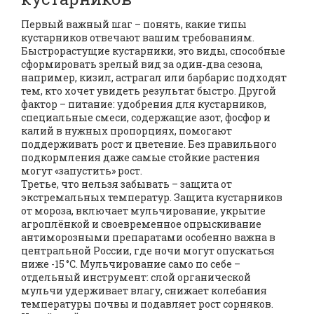
Первый важный шаг – понять, какие типы
кустарников отвечают вашим требованиям.
Быстрорастущие кустарники
,
это виды, способные
сформировать зрелый вид за один‑два сезона,
например, кизил, астрагал или барбарис
подходят
тем, кто хочет увидеть результат быстро. Другой
фактор – питание:
удобрения для кустарников
,
специальные смеси, содержащие азот, фосфор и
калий в нужных пропорциях, помогают
поддерживать рост и цветение
. Без правильного
подкормления даже самые стойкие растения
могут «запустить» рост.
Третье, что нельзя забывать – защита от
экстремальных температур.
Защита кустарников
от мороза
,
включает мульчирование, укрытие
агроплёнкой и своевременное опрыскивание
антиморозными препаратами
особенно важна в
центральной России, где ночи могут опускаться
ниже -15 °C. Мульчирование само по себе –
отдельный инструмент: слой органической
мульчи удерживает влагу, снижает колебания
температуры почвы и подавляет рост сорняков.