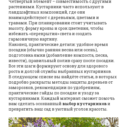
Четвёртый элемент – совместимость с другими
растениями. Кустарники часто используют в
ландшафтных композиций, где они
взаимодействуют с деревьями, цветами и
травами. При планировании стоит учитывать
высоту, форму кроны и срок цветения, чтобы
избежать «перекрытия» света и создать
гармоничную картину.
Наконец, практические детали: удобное время
посадки (обычно ранняя весна или осень),
подготовка ямки (добавление компоста, песка,
извести), правильный полив сразу после посадки.
Все эти шаги формируют основу для здорового
роста и долгой службы выбранных кустарников.
В следующем списке вы найдёте статьи, в которых
подробно раскрыты методы защиты деревьев от
заморозков, рекомендации по удобрениям,
практические гайды по посадке и уходу за
кустарниками. Каждый материал сможет помочь
вам сделать осознанный
выбор кустарников
и
превратить ваш сад в уютный уголок красоты.