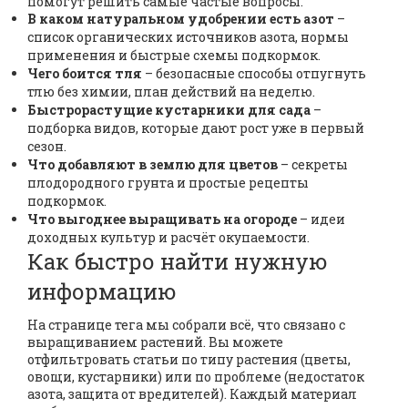
помогут решить самые частые вопросы.
В каком натуральном удобрении есть азот
–
список органических источников азота, нормы
применения и быстрые схемы подкормок.
Чего боится тля
– безопасные способы отпугнуть
тлю без химии, план действий на неделю.
Быстрорастущие кустарники для сада
–
подборка видов, которые дают рост уже в первый
сезон.
Что добавляют в землю для цветов
– секреты
плодородного грунта и простые рецепты
подкормок.
Что выгоднее выращивать на огороде
– идеи
доходных культур и расчёт окупаемости.
Как быстро найти нужную
информацию
На странице тега мы собрали всё, что связано с
выращиванием растений. Вы можете
отфильтровать статьи по типу растения (цветы,
овощи, кустарники) или по проблеме (недостаток
азота, защита от вредителей). Каждый материал