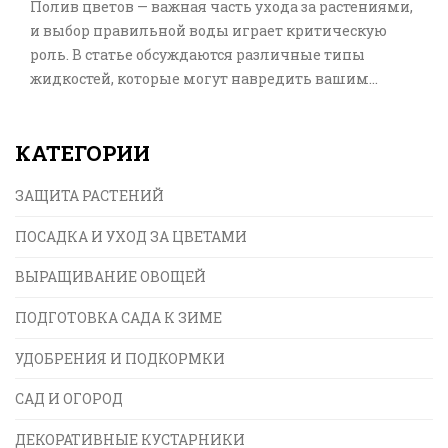
Полив цветов — важная часть ухода за растениями,
и выбор правильной воды играет критическую
роль. В статье обсуждаются различные типы
жидкостей, которые могут навредить вашим
садовым зеленым друзьям. Раскрываются
причины, почему нельзя использовать те или
КАТЕГОРИИ
иные вещества и как это влияет на здоровье
растений. Также делятся полезными советами и
ЗАЩИТА РАСТЕНИЙ
лучшими практиками для корректного полива,
чтобы цветы росли пышными и здоровыми.
ПОСАДКА И УХОД ЗА ЦВЕТАМИ
ВЫРАЩИВАНИЕ ОВОЩЕЙ
ПОДГОТОВКА САДА К ЗИМЕ
УДОБРЕНИЯ И ПОДКОРМКИ
САД И ОГОРОД
ДЕКОРАТИВНЫЕ КУСТАРНИКИ