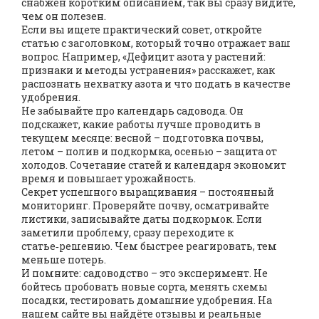
снабжен коротким описанием, так вы сразу видите,
чем он полезен.
Если вы ищете практический совет, откройте
статью с заголовком, который точно отражает ваш
вопрос. Например, «Дефицит азота у растений:
признаки и методы устранения» расскажет, как
распознать нехватку азота и что подать в качестве
удобрения.
Не забывайте про календарь садовода. Он
подскажет, какие работы лучше проводить в
текущем месяце: весной – подготовка почвы,
летом – полив и подкормка, осенью – защита от
холодов. Сочетание статей и календаря экономит
время и повышает урожайность.
Секрет успешного выращивания – постоянный
мониторинг. Проверяйте почву, осматривайте
листики, записывайте даты подкормок. Если
заметили проблему, сразу переходите к
статье‑решению. Чем быстрее реагировать, тем
меньше потерь.
И помните: садоводство – это эксперимент. Не
бойтесь пробовать новые сорта, менять схемы
посадки, тестировать домашние удобрения. На
нашем сайте вы найдёте отзывы и реальные