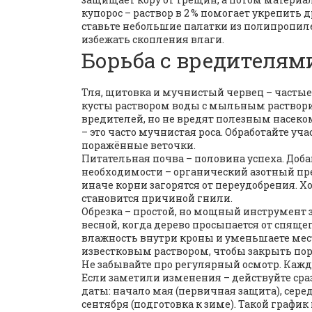
купорос – раствор в 2 % помогает укрепить
ставьте небольшие палатки из полипропиле
избежать скопления влаги.
Борьба с вредителям
Тля, щитовка и мучнистый червец – часты
кусты раствором воды с мыльным растворит
вредителей, но не вредят полезным насек
– это часто мучнистая роса. Обработайте уча
поражённые веточки.
Питательная почва – половина успеха. Доба
необходимости – органический азотный преп
иначе корни загорятся от переудобрения. Х
становится причиной гнили.
Обрезка – простой, но мощный инструмент 
весной, когда дерево просыпается от спяще
влажность внутри кроны и уменьшаете мест
известковым раствором, чтобы закрыть пор
Не забывайте про регулярный осмотр. Кажд
Если заметили изменения – действуйте сра
даты: начало мая (первичная защита), сере
сентября (подготовка к зиме). Такой график