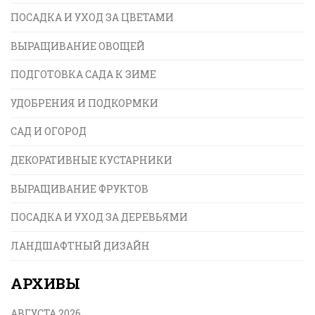
активность. В статье раскрываются многие
ПОСАДКА И УХОД ЗА ЦВЕТАМИ
аспекты садоводства и то, как оно может быть
полезным для вашего здоровья и счастья.
ВЫРАЩИВАНИЕ ОВОЩЕЙ
ПОДГОТОВКА САДА К ЗИМЕ
УДОБРЕНИЯ И ПОДКОРМКИ
САД И ОГОРОД
ДЕКОРАТИВНЫЕ КУСТАРНИКИ
ВЫРАЩИВАНИЕ ФРУКТОВ
ПОСАДКА И УХОД ЗА ДЕРЕВЬЯМИ
ЛАНДШАФТНЫЙ ДИЗАЙН
АРХИВЫ
АВГУСТА 2026