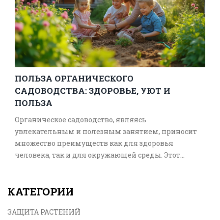
садоводов.
ПОЛЬЗА ОРГАНИЧЕСКОГО
САДОВОДСТВА: ЗДОРОВЬЕ, УЮТ И
ПОЛЬЗА
Органическое садоводство, являясь
увлекательным и полезным занятием, приносит
множество преимуществ как для здоровья
человека, так и для окружающей среды. Этот
процесс позволяет нам самим выращивать свежие
и натуральные продукты, снизить уровень стресса
КАТЕГОРИИ
и улучшить общее самочувствие. Исследования
показывают, что садоводство помогает укрепить
ЗАЩИТА РАСТЕНИЙ
иммунитет и обеспечивает физическую