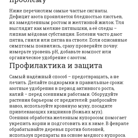
Ниже перечислим самые частые сигналы.
Дефицит азота проявляется бледностью листьев,
их замедленным ростом и желтизной жилок. Тля
выглядит как мелкие пятнышки, а её следы –
липкая мёдовая субстанция. Болезни часто дают
пятна, гнили или пятна на стволе. Если описанные
симптомы появились, сразу проверяйте почву:
измерьте уровень pH, добавьте компост или
органическое удобрение с азотом.
Профилактика и защита
Самый надёжный способ – предотвращать, а не
лечить. Делайте подкормки в правильные сроки:
азотные удобрения в период активного роста,
калий – перед осенними работами. Оборудуйте
растения барьером от вредителей: разбросайте
навоз, используйте кровяную муку, посадите
привлекающих хищников (божьих мух).
Осенняя обработка железным купоросом помогает
укрепить корни и подготовить их к зиме. В феврале
обрабатывайте деревья против болезней,
используя препараты на основе медного купороса.