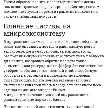
Таким образом, решить проблему лишней листвы
помогают простые, но регулярные действия, где самое
важное - не упускать время и грамотно подходить к
уходу за травяным покровом.
Влияние листвы на
микроэкосистему
В природе все взаимосвязано, и даже такие обыденные
вещи, как
опавшие листья
, играют важную роль в
экосистеме. Когда листья осыпаются, процесс их
разложения служит источником питательных веществ
для почвы, возвращая обратно в землю такие
элементы, как углерод, азот и фосфор. Это естественное
удобрение обогащает почвенный слой, способствует
росту новых растений и поддержанию здоровья
существующих. Но эта положительная сторона у
листвы проявляется лишь в среде естественного леса,
где под влиянием определённых
микроклиматических условий она разлагается
равномерно и не нарушает баланс.
На газоне, который является окультуренной зоной,