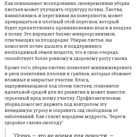
Как показывают исследования, своевременная уборка
листьев может улучшить структуру почвы. Листва,
накапливаясь и перегнивая на поверхности, может
превращаться в плотный слой перегноя, который
будет препятствовать проникновению влаги и воздуха
в почву. Это нарушает баланс микроорганизмов,
отвечающих за плодородие. Убирая листья, вы
помогаете почве дышать и поддерживать
необходимый обмен веществ, что в свою очередь
способствует более ровному и здоровому росту газона.
Кроме того, уборка листвы позволяет минимизировать
и риск появления плесени и грибков, которые обожают
влажные и закрытые участки. Влага,
задерживающаяся под слоем листьев, становится
идеальной средой для их развития и может нанести
серьезный вред всему участку. Профилактическая
уборка помогает держать под контролем эту
невидимую угрозу и сохранять сад свободным от
заболеваний. Как гласит народная мудрость, "береги
здоровье газона смолоду".
"Осень — это не время для лености, —