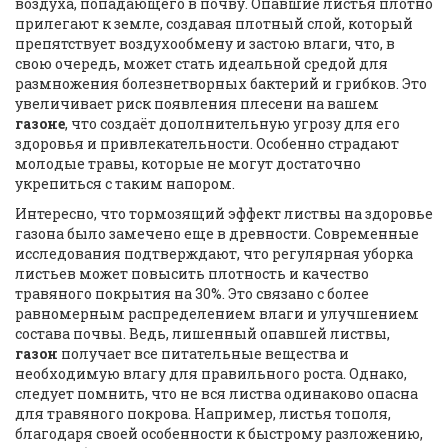
воздуха, попадающего в почву. Опавшие листья плотно
прилегают к земле, создавая плотный слой, который
препятствует воздухообмену и застою влаги, что, в
свою очередь, может стать идеальной средой для
размножения болезнетворных бактерий и грибков. Это
увеличивает риск появления плесени на вашем
газоне
, что создаёт дополнительную угрозу для его
здоровья и привлекательности. Особенно страдают
молодые травы, которые не могут достаточно
укрепиться с таким напором.
Интересно, что тормозящий эффект листвы на здоровье
газона было замечено еще в древности. Современные
исследования подтверждают, что регулярная уборка
листьев может повысить плотность и качество
травяного покрытия на 30%. Это связано с более
равномерным распределением влаги и улучшением
состава почвы. Ведь, лишенный опавшей листвы,
газон
получает все питательные вещества и
необходимую влагу для правильного роста. Однако,
следует помнить, что не вся листва одинаково опасна
для травяного покрова. Например, листья тополя,
благодаря своей особенности к быстрому разложению,